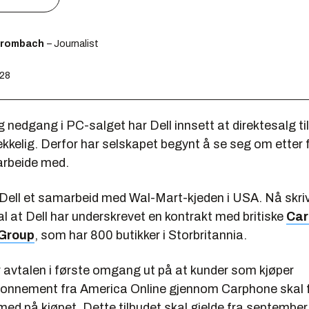
Brombach
– Journalist
:28
 nedgang i PC-salget har Dell innsett at direktesalg ti
strekkelig. Derfor har selskapet begynt å se seg om etter
arbeide med.
 Dell et samarbeid med Wal-Mart-kjeden i USA. Nå skriv
l at Dell har underskrevet en kontrakt med britiske
Car
Group
, som har 800 butikker i Storbritannia.
r avtalen i første omgang ut på at kunder som kjøper
nnement fra America Online gjennom Carphone skal 
ed på kjøpet. Dette tilbudet skal gjelde fra september