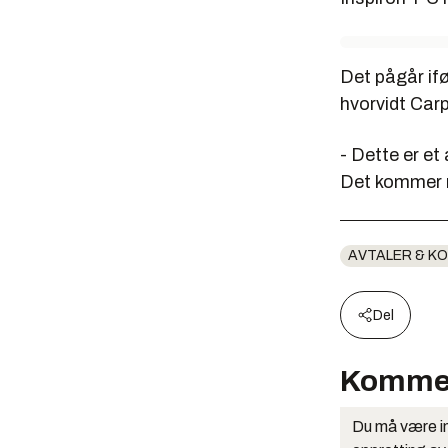
Det pågår if
hvorvidt Carp
- Dette er et
Det kommer m
AVTALER & K
Del
Komme
Du må være in