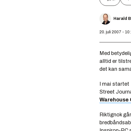
Harald 
20. juli 2007 - 10
Med betydelig
alltid er til
det kan sam
I mai startet
Street Journa
Warehouse 
Riktignok gå
bredbåndsabo
Inspiron-PC m