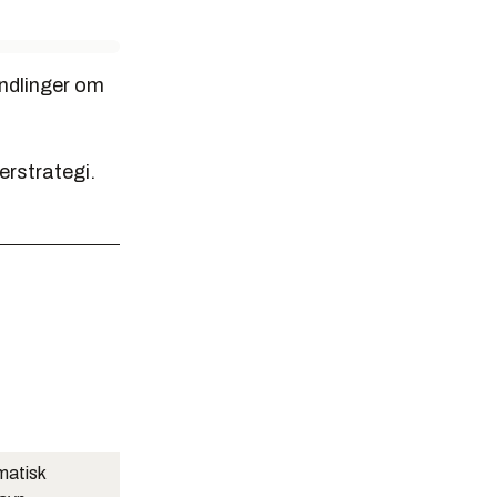
andlinger om
erstrategi.
matisk