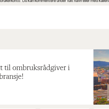
 brukerkonto. Du kan kommentere under fullt navn eller med kalle
t til ombruksrådgiver i
bransje!