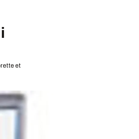
i
rette et