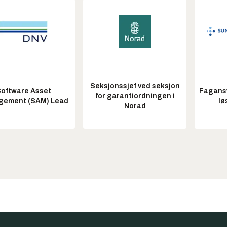
Seksjonssjef ved seksjon
oftware Asset
Fagansv
for garantiordningen i
ement (SAM) Lead
lø
Norad