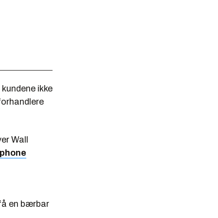
l kundene ikke
 forhandlere
er Wall
phone
få en bærbar
.