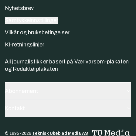
Nyhetsbrev
Samtykkeinnstillinger
Vilkår og bruksbetingelser
KI-retningslinjer
All journalistikk er basert på
Vær varsom-plakaten
og
Redaktørplakaten
Abonnement
Kontakt
© 1995-
2026
Teknisk Ukeblad Media AS