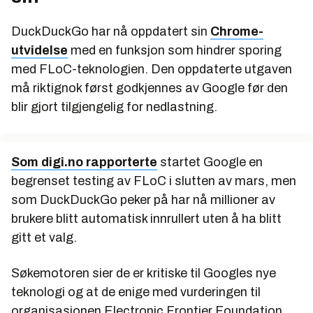
DuckDuckGo har nå oppdatert sin
Chrome-
utvidelse
med en funksjon som hindrer sporing
med FLoC-teknologien. Den oppdaterte utgaven
må riktignok først godkjennes av Google før den
blir gjort tilgjengelig for nedlastning.
Som digi.no rapporterte
startet Google en
begrenset testing av FLoC i slutten av mars, men
som DuckDuckGo peker på har nå millioner av
brukere blitt automatisk innrullert uten å ha blitt
gitt et valg.
Søkemotoren sier de er kritiske til Googles nye
teknologi og at de enige med vurderingen til
organisasjonen Electronic Frontier Foundation