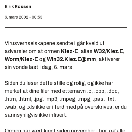
Eirik Rossen
6. mars 2002 - 08:53
Virusvernselskapene sendte i går kveld ut
advarsler om at ormen
Klez-E
, alias
W32/Klez.E,
Worm/Klez-E
og
Win32.Klez.E@mm
, aktiverer
sin vonde last i dag, 6. mars.
Siden du leser dette stille og rolig, og ikke har
merket at dine filer med etternavn .c, .cpp, .doc,
.htm, .html, .jpg, .mp3, .mpeg, .mpg, .pas, .txt,
.wab, og .xls ikke er i ferd med på overskrives, er du
sannsynligvis ikke infisert.
Ormen har vært kjent siden november i fjor, og alle