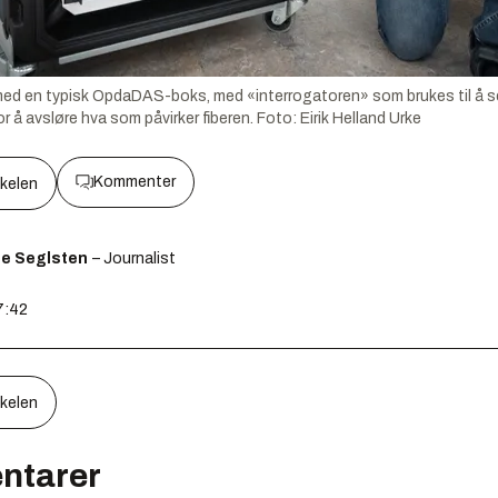
d en typisk OpdaDAS-boks, med «interrogatoren» som brukes til å sende
r å avsløre hva som påvirker fiberen.
Foto:
Eirik Helland Urke
Kommenter
kkelen
ge Seglsten
– Journalist
7:42
kkelen
ntarer