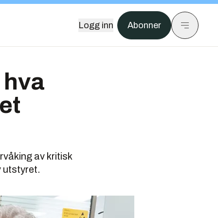
Logg inn
Abonner
 hva
et
rvåking av kritisk
 utstyret.