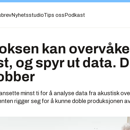
sbrev
Nyhetsstudio
Tips oss
Podkast
oksen kan overvåke
t, og spyr ut data. D
jobber
nsette minst ti for å analyse data fra akustisk ove
enten rigger seg for å kunne doble produksjonen av