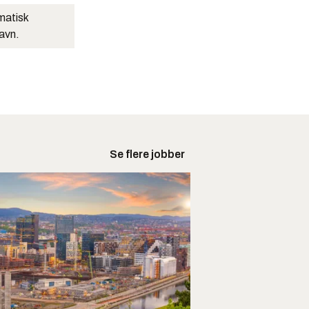
matisk
navn.
Se flere jobber