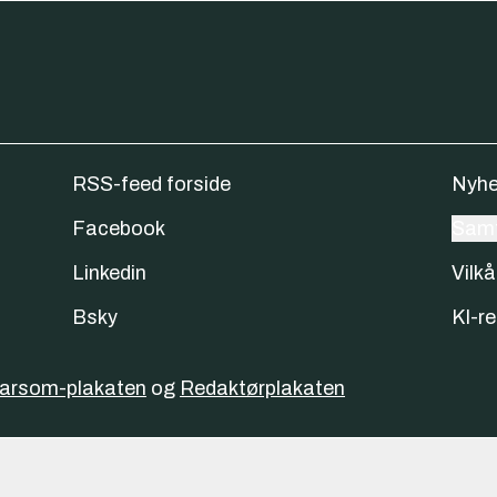
RSS-feed forside
Nyhe
Facebook
Samt
Linkedin
Vilkå
Bsky
KI-re
varsom-plakaten
og
Redaktørplakaten