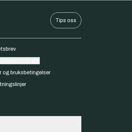
Tips oss
tsbrev
ykkeinnstillinger
r og bruksbetingelser
tningslinjer