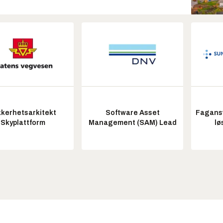
kkerhetsarkitekt
Software Asset
Fagansv
Skyplattform
Management (SAM) Lead
lø