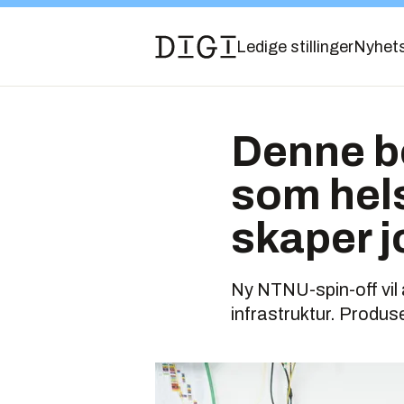
Ledige stillinger
Nyhet
Denne b
som hels
skaper 
Ny NTNU-spin-off vil a
infrastruktur. Produs