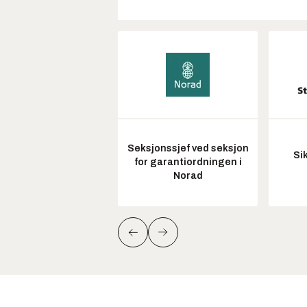
Seksjonssjef ved seksjon
Si
for garantiordningen i
Norad