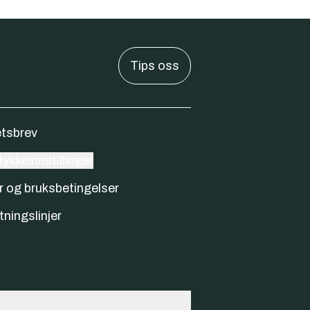
Tips oss
tsbrev
ykkeinnstillinger
r og bruksbetingelser
tningslinjer