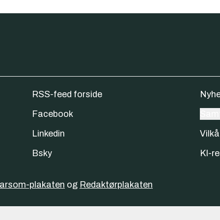
RSS-feed forside
Nyhe
Facebook
Samt
Linkedin
Vilkå
Bsky
KI-re
varsom-plakaten
og
Redaktørplakaten