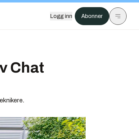
Logg inn
Abonner
v Chat
teknikere.