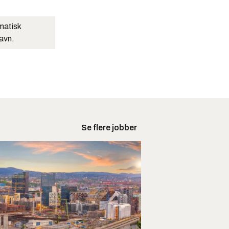
matisk
navn.
Se flere jobber