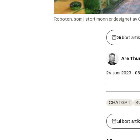
Roboten, som i stort monn er designet av
Gi bort arti
Are Th
24. juni 2023 - 0
CHATGPT
K
Gi bort arti