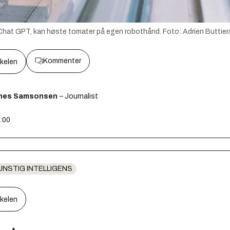
 Chat GPT, kan høste tomater på egen robothånd.
Foto:
Adrien Buttier
Kommenter
kkelen
unes Samsonsen
– Journalist
5:00
UNSTIG INTELLIGENS
kkelen