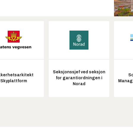
Seksjonssjef ved seksjon
kkerhetsarkitekt
So
for garantiordningen i
Skyplattform
Manag
Norad