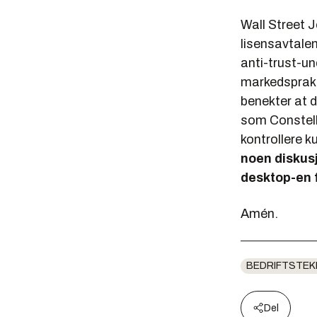
Wall Street J
lisensavtale
anti-trust-un
markedspraks
benekter at 
som Constell
kontrollere 
noen diskus
desktop-en f
Amén.
BEDRIFTSTEK
Del