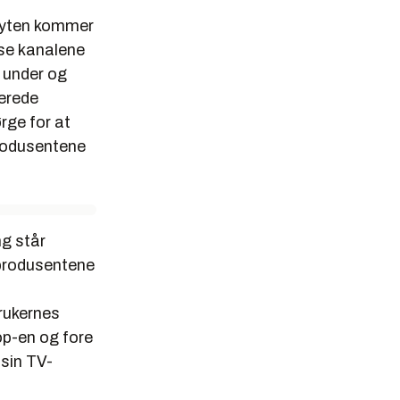
lyten kommer
sse kanalene
 under og
lerede
rge for at
produsentene
g står
sprodusentene
brukernes
op-en og fore
 sin TV-