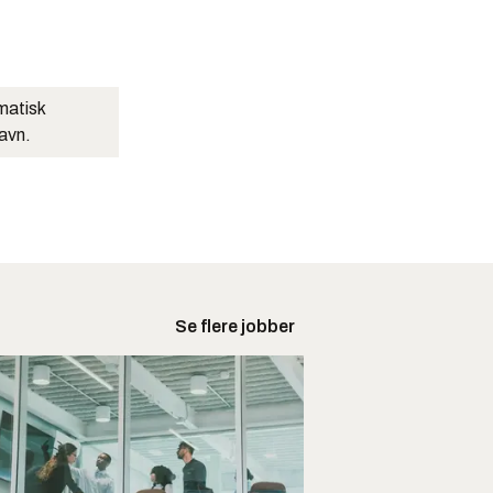
matisk
navn.
Se flere jobber