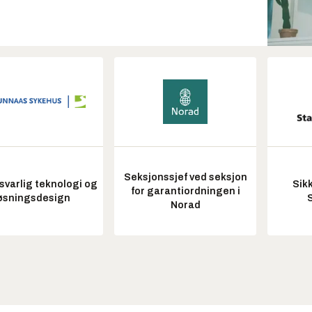
Seksjonssjef ved seksjon
varlig teknologi og
Sik
for garantiordningen i
øsningsdesign
Norad