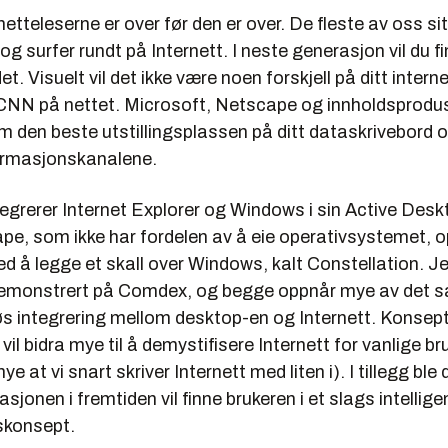
teleserne er over før den er over. De fleste av oss si
 og surfer rundt på Internett. I neste generasjon vil du f
t. Visuelt vil det ikke være noen forskjell på ditt intern
CNN på nettet. Microsoft, Netscape og innholdsprod
 den beste utstillingsplassen på ditt dataskrivebord o
ormasjonskanalene.
egrerer Internet Explorer og Windows i sin Active Desk
e, som ikke har fordelen av å eie operativsystemet, 
ed å legge et skall over Windows, kalt Constellation. 
demonstrert på Comdex, og begge oppnår mye av det 
s integrering mellom desktop-en og Internett. Konsep
vil bidra mye til å demystifisere Internett for vanlige br
e at vi snart skriver Internett med liten i). I tillegg ble
sjonen i fremtiden vil finne brukeren i et slags intellige
skonsept.