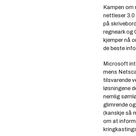
Kampen om net
nettleser 3.0
på skriveborde
regneark og 
kjemper nå om
de beste inf
Microsoft int
mens Netscap
tilsvarende v
løsningene 
nemlig sømlø
glimrende og 
(kanskje så my
om at informa
kringkasting