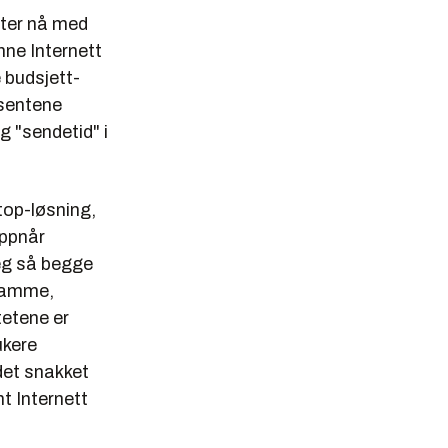
tter nå med
inne Internett
e budsjett-
usentene
g "sendetid" i
top-løsning,
oppnår
Jeg så begge
samme,
tetene er
ukere
 det snakket
nt Internett