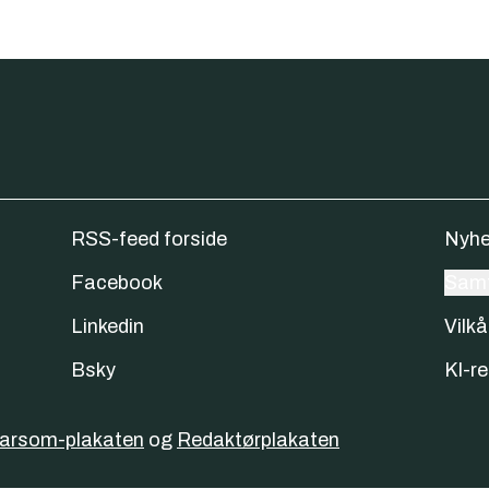
RSS-feed forside
Nyhe
Facebook
Samt
Linkedin
Vilkå
Bsky
KI-re
varsom-plakaten
og
Redaktørplakaten