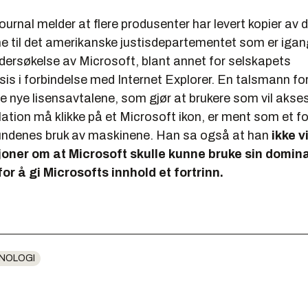
ournal melder at flere produsenter har levert kopier av 
ne til det amerikanske justisdepartementet som er iga
dersøkelse av Microsoft, blant annet for selskapets
is i forbindelse med Internet Explorer. En talsmann fo
de nye lisensavtalene, som gjør at brukere som vil aks
ation må klikke på et Microsoft ikon, er ment som et f
kundenes bruk av maskinene. Han sa også at han
ikke v
joner om at Microsoft skulle kunne bruke sin domin
or å gi Microsofts innhold et fortrinn.
NOLOGI