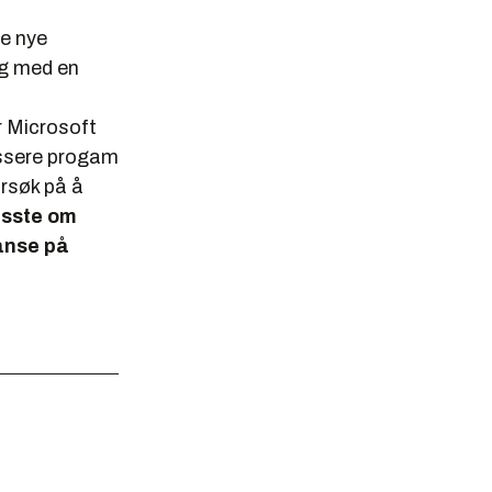
de nye
ng med en
r Microsoft
essere progam
orsøk på å
isste om
anse på