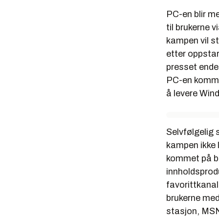
PC-en blir m
til brukerne 
kampen vil s
etter oppstar
presset endel
PC-en kommer
å levere Wi
Selvfølgelig
kampen ikke 
kommet på ba
innholdsprodu
favorittkanal
brukerne med 
stasjon, MSN