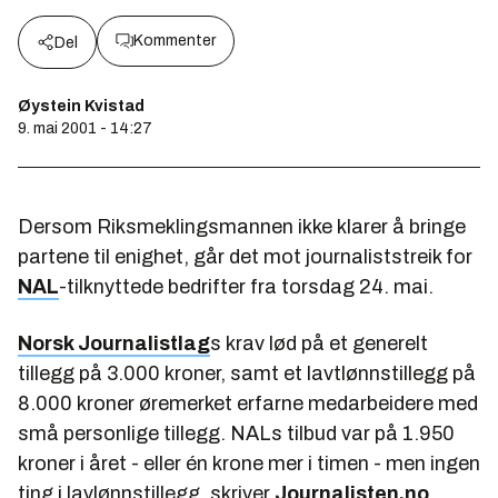
Kommenter
Del
Øystein Kvistad
9. mai 2001 - 14:27
Dersom Riksmeklingsmannen ikke klarer å bringe
partene til enighet, går det mot journaliststreik for
NAL
-tilknyttede bedrifter fra torsdag 24. mai.
Norsk Journalistlag
s krav lød på et generelt
tillegg på 3.000 kroner, samt et lavtlønnstillegg på
8.000 kroner øremerket erfarne medarbeidere med
små personlige tillegg. NALs tilbud var på 1.950
kroner i året - eller én krone mer i timen - men ingen
ting i lavlønnstillegg, skriver
Journalisten.no
.