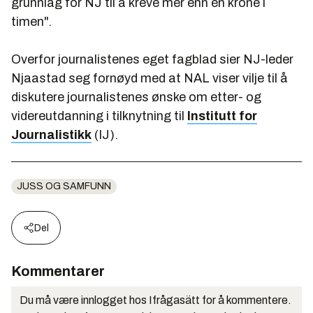
grunnlag for NJ til å kreve mer enn én krone i
timen".
Overfor journalistenes eget fagblad sier NJ-leder
Njaastad seg fornøyd med at NAL viser vilje til å
diskutere journalistenes ønske om etter- og
videreutdanning i tilknytning til
Institutt for
Journalistikk
(IJ).
JUSS OG SAMFUNN
Del
Kommentarer
Du må være innlogget hos Ifrågasätt for å kommentere.