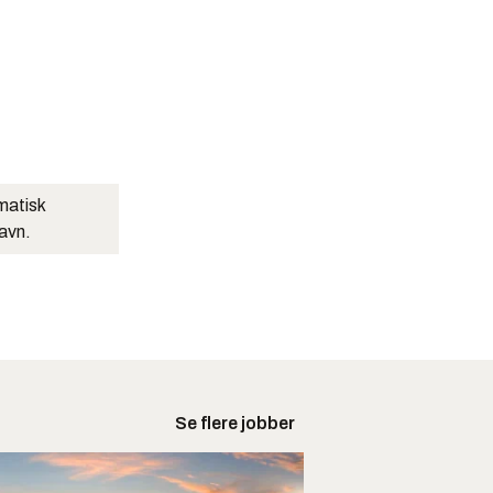
matisk
navn.
Se flere jobber