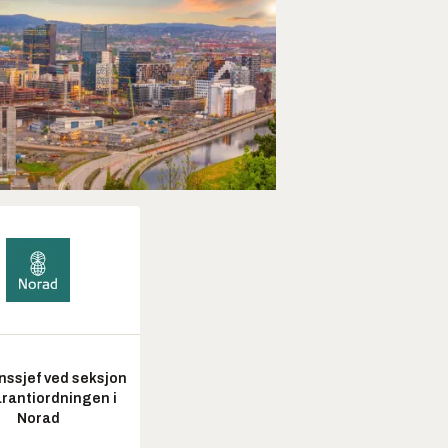
nssjef ved seksjon
arantiordningen i
Norad