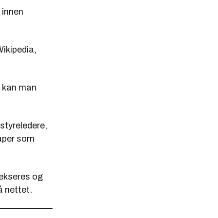
 innen
Wikipedia,
r kan man
 styreledere,
kaper som
ekseres og
å nettet.