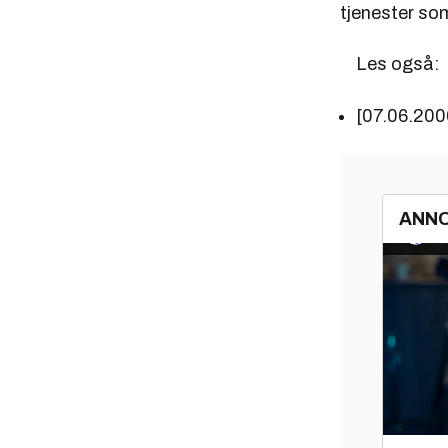
tjenester so
Les også:
[07.06.200
ANN