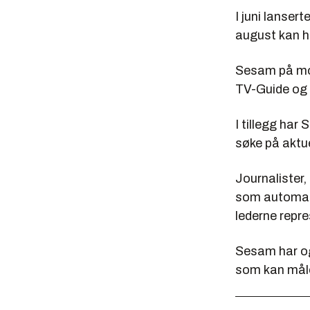
I juni lanse
august kan ha
Sesam på mobi
TV-Guide og
I tillegg ha
søke på aktu
Journalister,
som automati
lederne repre
Sesam har og
som kan måle 