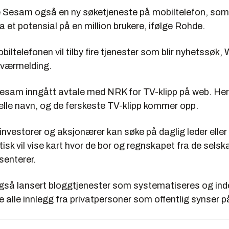
rte Sesam også en ny søketjeneste på mobiltelefon, som
 et potensial på en million brukere, ifølge Rohde.
ltelefonen vil tilby fire tjenester som blir nyhetssøk, 
 værmelding.
r Sesam inngått avtale med NRK for TV-klipp på web. He
elle navn, og de ferskeste TV-klipp kommer opp.
 investorer og aksjonærer kan søke på daglig leder eller
sk vil vise kart hvor de bor og regnskapet fra de sels
senterer.
så lansert bloggtjenester som systematiseres og ind
alle innlegg fra privatpersoner som offentlig synser p