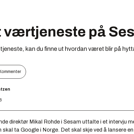
t værtjeneste på S
neste, kan du finne ut hvordan været blir på hytta 
Kommenter
ntzen
16
de direktør Mikal Rohde i Sesam uttalte i et intervju me
 skal ta Google i Norge. Det skal skje ved å lansere en