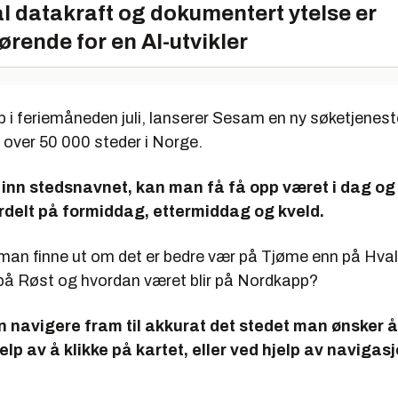
l datakraft og dokumentert ytelse er
ørende for en AI-utvikler
p i feriemåneden juli, lanserer Sesam en ny søketjenes
 over 50 000 steder i Norge.
 inn stedsnavnet, kan man få få opp været i dag og
fordelt på formiddag, ettermiddag og kveld.
an finne ut om det er bedre vær på Tjøme enn på Hvaler
 på Røst og hvordan været blir på Nordkapp?
 navigere fram til akkurat det stedet man ønsker å
lp av å klikke på kartet, eller ved hjelp av navigasjo