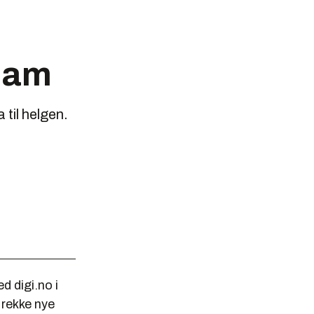
esam
til helgen.
d digi.no i
 rekke nye