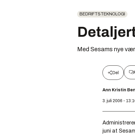
BEDRIFTSTEKNOLOGI
Detaljer
Med Sesams nye værtje
Del
Ann Kristin Be
3. juli 2006 - 13:
Administreren
juni at Sesam