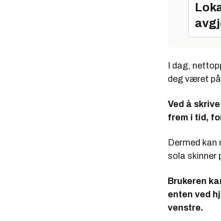
Loka
avgj
I dag, nettop
deg været på
Ved å skrive
frem i tid, 
Dermed kan m
sola skinner
Brukeren kan
enten ved hje
venstre.