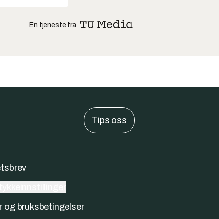
En tjeneste fra
Tips oss
tsbrev
ykkeinnstillinger
r og bruksbetingelser