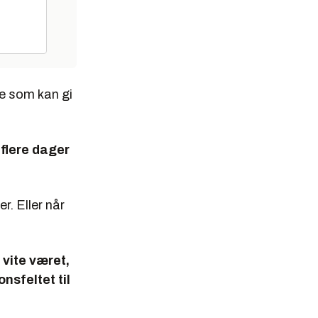
te som kan gi
 flere dager
. Eller når
 vite været,
nsfeltet til