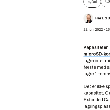
Del
Harald 
22. juni 2022 - 1
Kapasiteten t
microSD-kor
lagre intet m
første med så
lagre 1 tera
Det er ikke 
kapasitet. O
Extended Cap
lagringsplas