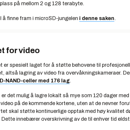
plass på mellom 2 og 128 terabyte.
til å finne fram i microSD-jungelen
i denne saken
.
t for video
t er spesielt laget for å støtte behovene til profesjonell
t, altså lagring av video fra overvåkningskameraer. De
D-NAND-celler med 176 lag
.
n er det mulig å lagre lokalt så mye som 120 dager med
video på de kommende kortene, uten at de nevner for
rtet skal støtte kontinuerlige opptak med høy kvalitet d
 Dette innebærer overskrivning av de til enhver tid elds