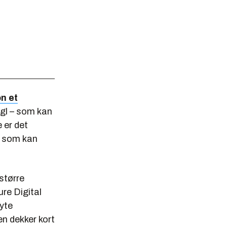
n et
egl – som kan
 er det
et som kan
større
re Digital
yte
n dekker kort