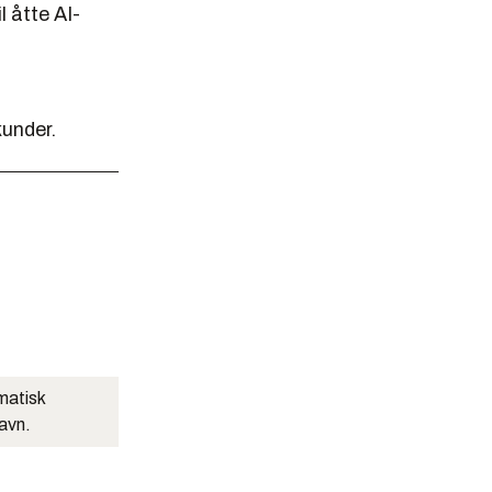
 åtte AI-
kunder.
matisk
navn.