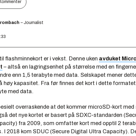
Kommenter
Brombach
– Journalist
6:33
il flashminnekort er i vekst. Denne uken
avduket Micro
t
– altså en lagringsenhet på størrelse med en fingern
indre enn 1,5 terabyte med data. Selskapet mener dette
 høy kapasitet. Fra før finnes det kort i dette format
byte med data.
spesielt overraskende at det kommer microSD-kort med 
gså det nye kortet er basert på SDXC-standarden (Secu
acity) fra 2009, som omfatter kort med opptil 2 terab
s. I 2018 kom SDUC (Secure Digital Ultra Capacity). De