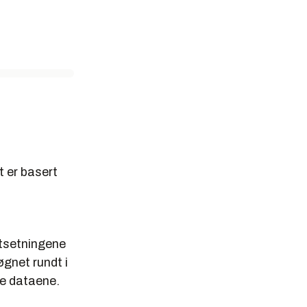
t er basert
utsetningene
øgnet rundt i
te dataene.