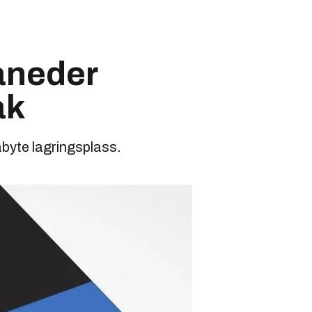
måneder
ak
byte lagringsplass.