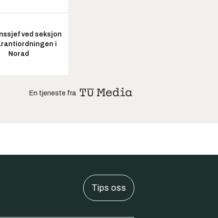
nssjef ved seksjon
arantiordningen i
Norad
En tjeneste fra
Tips oss