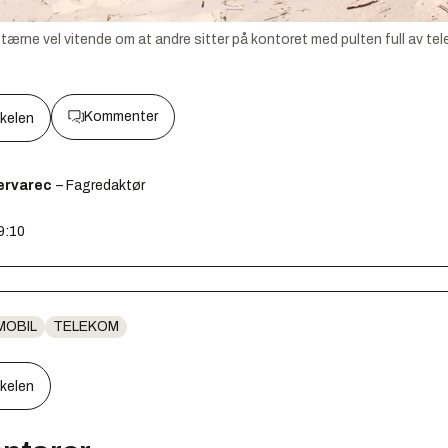
tærne vel vitende om at andre sitter på kontoret med pulten full av tel
Kommenter
kkelen
ervarec
– Fagredaktør
9:10
MOBIL
TELEKOM
kkelen