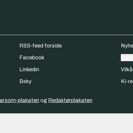
RSS-feed forside
Nyhe
Facebook
Samt
Linkedin
Vilkå
Bsky
KI-re
varsom-plakaten
og
Redaktørplakaten