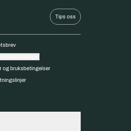
Tips oss
tsbrev
ykkeinnstillinger
r og bruksbetingelser
tningslinjer