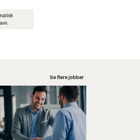
matisk
navn.
Se flere jobber