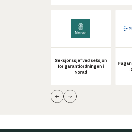
Seksjonssjef ved seksjon
Fagans
for garantiordningen i
l
Norad