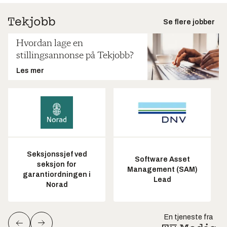
Se flere jobber
Hvordan lage en
stillingsannonse på Tekjobb?
Les mer
Seksjonssjef ved
Software Asset
seksjon for
Management (SAM)
garantiordningen i
Lead
Norad
En tjeneste fra