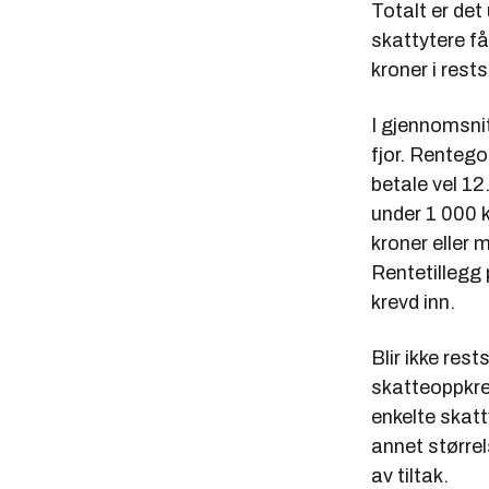
Totalt er det
skattytere få
kroner i rests
I gjennomsnit
fjor. Rentego
betale vel 12.
under 1 000 
kroner eller 
Rentetillegg 
krevd inn.
Blir ikke res
skatteoppkrev
enkelte skat
annet størrel
av tiltak.