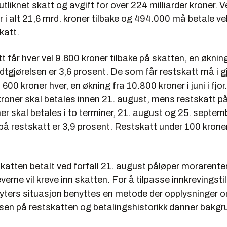
 utliknet skatt og avgift for over 224 milliarder kroner. 
r i alt 21,6 mrd. kroner tilbake og 494.000 må betale ve
katt.
t får hver vel 9.600 kroner tilbake på skatten, en økning
dtgjørelsen er 3,6 prosent. De som får restskatt må i 
 600 kroner hver, en økning fra 10.800 kroner i juni i fjo
kroner skal betales innen 21. august, mens restskatt p
mer skal betales i to terminer, 21. august og 25. septem
på restskatt er 3,9 prosent. Restskatt under 100 kroner 
tskatten betalt ved forfall 21. august påløper morarente
erne vil kreve inn skatten. For å tilpasse innkrevingstil
tyters situasjon benyttes en metode der opplysninger 
sen på restskatten og betalingshistorikk danner bakgru