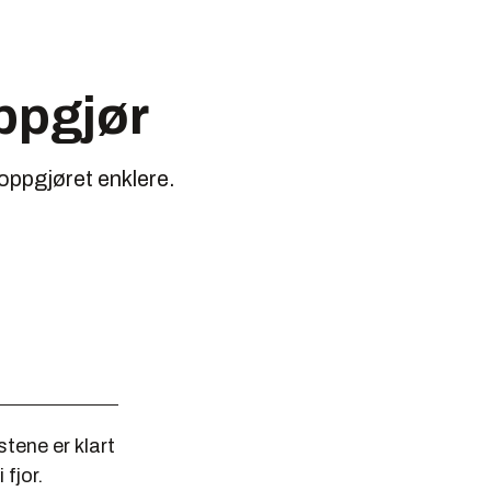
ppgjør
eoppgjøret enklere.
tene er klart
 fjor.