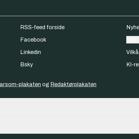
RSS-feed forside
Nyhe
Facebook
Samt
Linkedin
Vilkå
Bsky
KI-re
varsom-plakaten
og
Redaktørplakaten