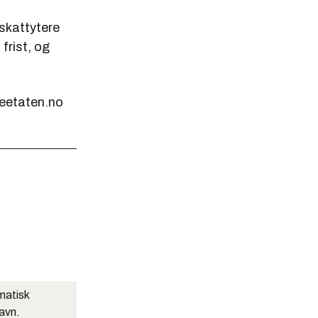
 skattytere
frist, og
teetaten.no
matisk
navn.