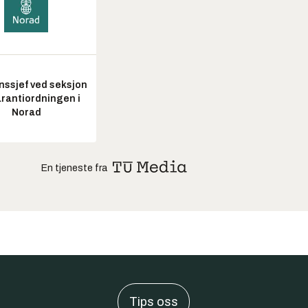
nssjef ved seksjon
arantiordningen i
Norad
En tjeneste fra
Tips oss