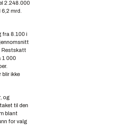
Vel 2.248.000
l 6,2 mrd.
 fra 8.100 i
gjennomsnitt
r. Restskatt
å 1 000
ber.
blir ikke
r, og
taket til den
om blant
nn for valg