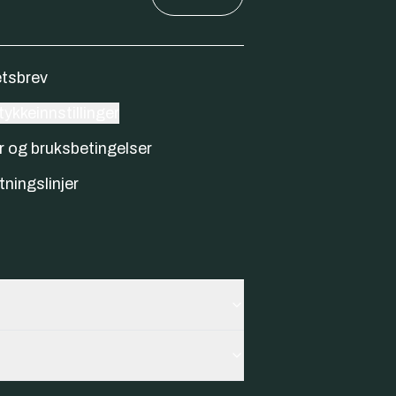
tsbrev
ykkeinnstillinger
r og bruksbetingelser
tningslinjer