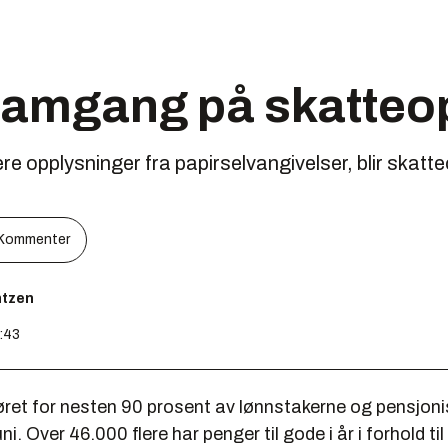
framgang på skatteo
ere opplysninger fra papirselvangivelser, blir skatt
Kommenter
ntzen
0:43
ret for nesten 90 prosent av lønnstakerne og pensjonis
i. Over 46.000 flere har penger til gode i år i forhold til i