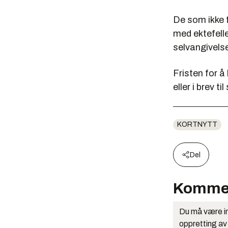
De som ikke f
med ektefelle
selvangivelse
Fristen for å
eller i brev t
KORTNYTT
Del
Komme
Du må være in
oppretting av