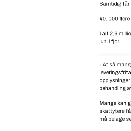
Samtidig får
40. 000 flere
I alt 2,9 mil
juni i fjor.
- At så mang
leveringsfrita
opplysninger 
behandling av
Mange kan gle
skattytere få
må belage se