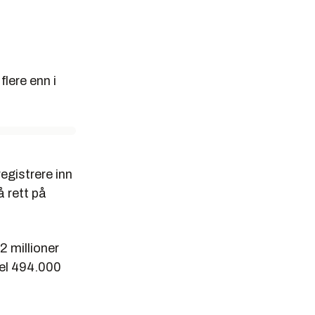
flere enn i
registrere inn
å rett på
2 millioner
Vel 494.000