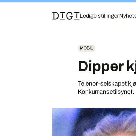
Ledige stillinger
Nyhet
MOBIL
Dipper k
Telenor-selskapet kjø
Konkurransetilsynet. 