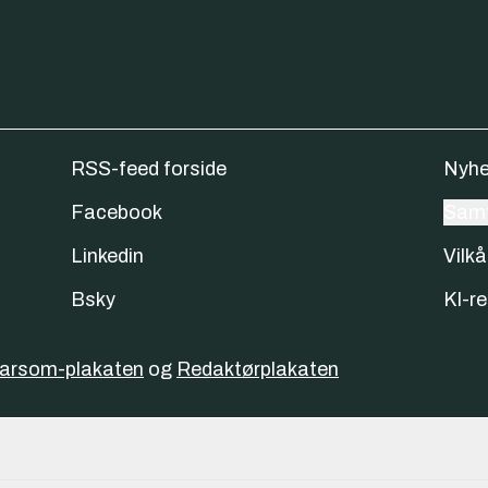
RSS-feed forside
Nyhe
Facebook
Samt
Linkedin
Vilkå
Bsky
KI-re
varsom-plakaten
og
Redaktørplakaten