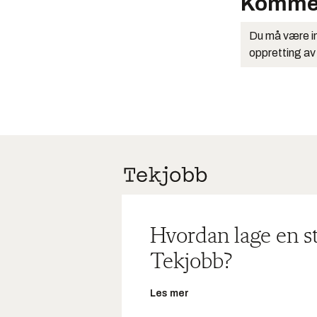
Komme
Du må være in
oppretting av
Hvordan lage en s
Tekjobb?
Les mer