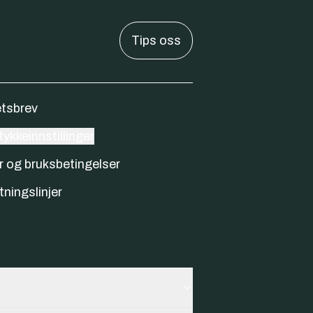
Tips oss
tsbrev
ykkeinnstillinger
r og bruksbetingelser
tningslinjer