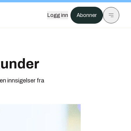
Logg inn
Abonner
kunder
en innsigelser fra