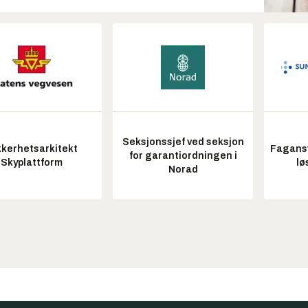
Seksjonssjef ved seksjon
kkerhetsarkitekt
Fagansv
for garantiordningen i
Skyplattform
lø
Norad