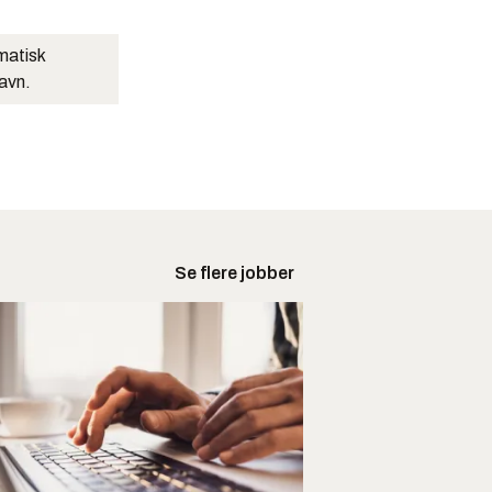
matisk
navn.
Se flere jobber