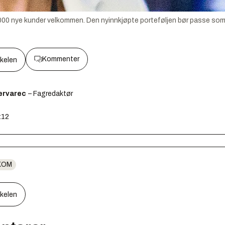
000 nye kunder velkommen. Den nyinnkjøpte porteføljen bør passe som 
Kommenter
kkelen
ervarec
– Fagredaktør
:12
KOM
kkelen