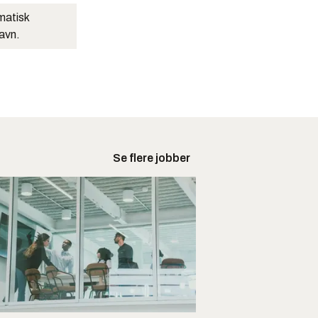
matisk
navn.
Se flere jobber