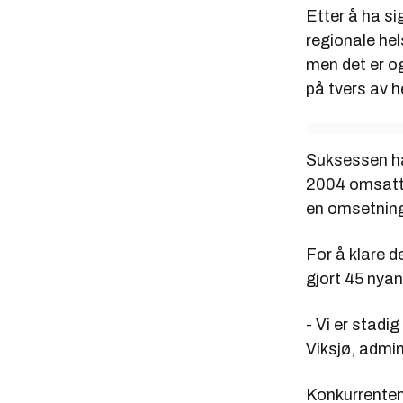
Etter å ha si
regionale he
men det er o
på tvers av 
Suksessen har
2004 omsatte 
en omsetning 
For å klare d
gjort 45 nyan
- Vi er stadi
Viksjø, admin
Konkurrenten