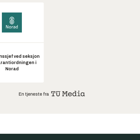
nssjef ved seksjon
arantiordningen i
Norad
En tjeneste fra