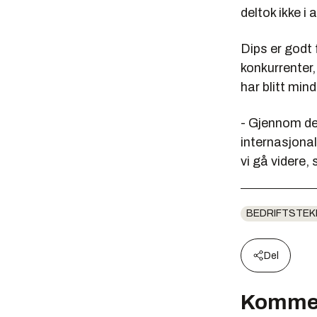
deltok ikke 
Dips er godt 
konkurrenter,
har blitt mind
- Gjennom den
internasjonalt
vi gå videre, 
BEDRIFTSTEK
Del
Komme