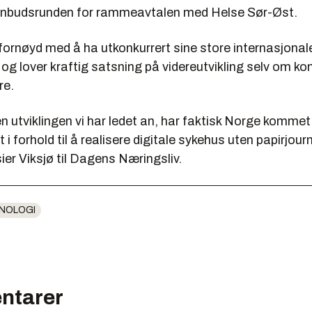
i anbudsrunden for rammeavtalen med Helse Sør-Øst.
fornøyd med å ha utkonkurrert sine store internasjonal
 og lover kraftig satsning på videreutvikling selv om k
re.
 utviklingen vi har ledet an, har faktisk Norge kommet 
 i forhold til å realisere digitale sykehus uten papirjour
sier Viksjø til Dagens Næringsliv.
NOLOGI
ntarer