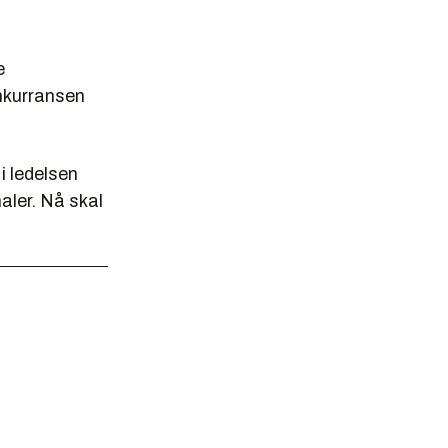
e
onkurransen
i ledelsen
naler. Nå skal