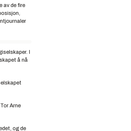
 av de fire
posisjon,
ntjournaler
iselskaper. I
lskapet å nå
 selskapet
 Tor Arne
edet, og de