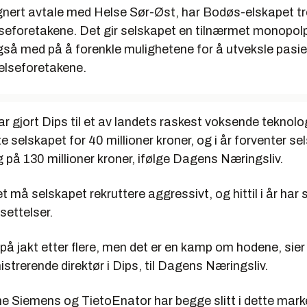
gnert avtale med Helse Sør-Øst, har Bodøs-elskapet tre
lseforetakene. Det gir selskapet en tilnærmet monopol
gså med på å forenkle mulighetene for å utveksle pasie
helseforetakene.
 gjort Dips til et av landets raskest voksende teknolog
selskapet for 40 millioner kroner, og i år forventer se
på 130 millioner kroner, ifølge Dagens Næringsliv.
et må selskapet rekruttere aggressivt, og hittil i år har
settelser.
g på jakt etter flere, men det er en kamp om hodene, sier
istrerende direktør i Dips, til Dagens Næringsliv.
e Siemens og TietoEnator har begge slitt i dette mark