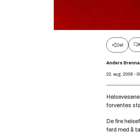
Del
Anders Brenna
22. aug. 2008 - 
Helsevesenet 
forventes stø
De fire helse
ferd med å t