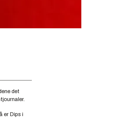
dene det
tjournaler.
å er Dips i