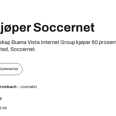
kjøper Soccernet
lskap Buena Vista Internet Group kjøper 60 prosen
sted, Soccernet.
Kommenter
Brombach
– Journalist
d
03:56