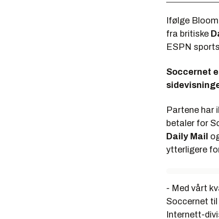
Ifølge
Bloom
fra britiske
D
ESPN sportss
Soccernet er
sidevisning
Partene har 
betaler for S
Daily Mail
o
ytterligere fo
- Med vårt k
Soccernet til 
Internett-divi