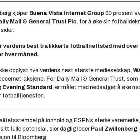
berg
kjøper
Buena Vista Internet Group
60 prosent a
aily Mail & General Trust Plc
. for å øke sin fotballdek
ider.
 verdens best trafikkerte fotballnettsted med over 
er hver måned.
ikke opplyst hva verdens nest største medieselskap,
Wa
occernet-aksjene. For Daily Mail & General Trust, som 
g
Evening Standard
, er målet med nedsalget å øke ne
r fotballtjenesten.
valitetsstempel på innhold og ESPNs sterke varemerke, 
sitt fulle potensial, sier daglig leder
Paul Zwillenberg
i
sjon til
Bloomberg
.