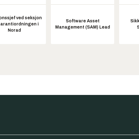
onssjef ved seksjon
Software Asset
Sik
garantiordningen i
Management (SAM) Lead
Norad