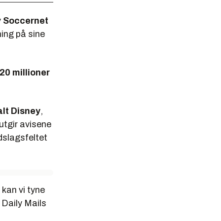
v
Soccernet
ning på sine
20 millioner
lt Disney
,
utgir avisene
dslagsfeltet
kan vi tyne
 Daily Mails