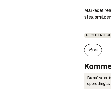
Markedet rea
steg småpent 
RESULTATERF
Del
Komme
Du må være in
oppretting av