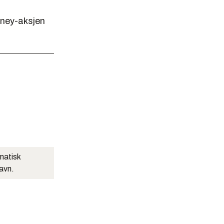
sney-aksjen
matisk
navn.