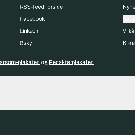
RSS-feed forside
Nyhe
Facebook
Samt
Linkedin
Vilkå
Bsky
KI-re
varsom-plakaten
og
Redaktørplakaten