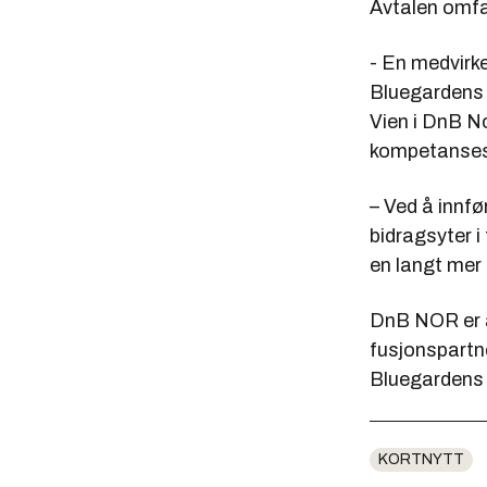
Avtalen omfat
- En medvirke
Bluegardens l
Vien i DnB No
kompetansesy
– Ved å innfø
bidragsyter i
en langt mer 
DnB NOR er a
fusjonspartne
Bluegardens 
KORTNYTT