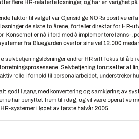
ter flere HR-relaterte løsninger, og har en varighet på c
nde faktor til valget var Gjensidige NORs positive erf
øsninger de siste to årene, forteller direktør for HR-utv
r. Konsernet er nå i ferd med å implementere lønns-, p
stemer fra Bluegarden overfor sine vel 12.000 medar
re selvbetjeningsløsninger endrer HR sitt fokus til å bli 
 forretningsprosessene. Selvbetjening forutsetter at lin
aktiv rolle i forhold til personalarbeidet, understreker hu
lt godt i gang med konvertering og samkjøring av sys
rne har benyttet frem til i dag, og vil være operative m
HR-systemer i løpet av første halvår 2005.