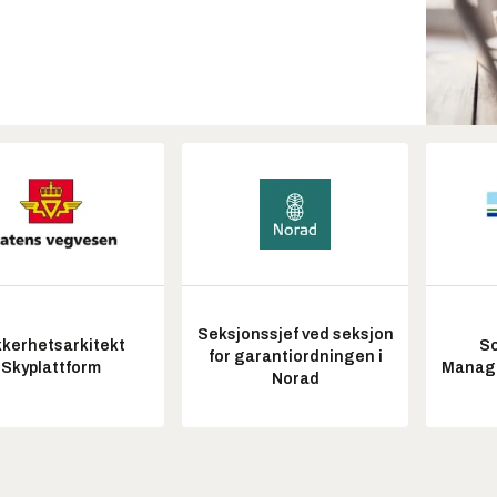
Seksjonssjef ved seksjon
kkerhetsarkitekt
So
for garantiordningen i
Skyplattform
Manag
Norad