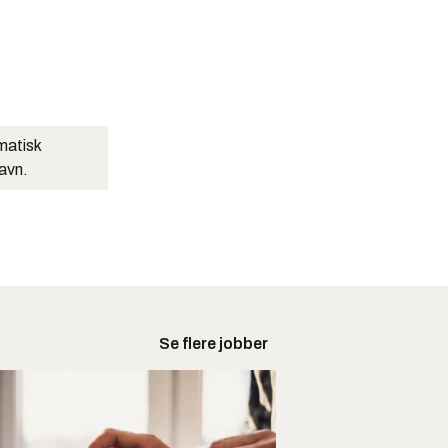
matisk
navn.
Se flere jobber