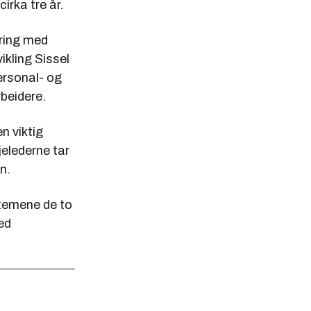
irka tre år.
aring med
ikling Sissel
ersonal- og
beidere.
en viktig
jelederne tar
n.
temene de to
ed