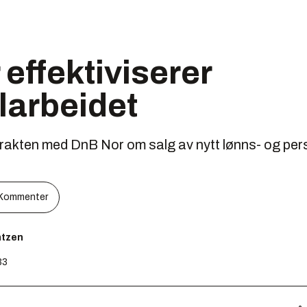
effektiviserer
larbeidet
rakten med DnB Nor om salg av nytt lønns- og pe
Kommenter
ntzen
33