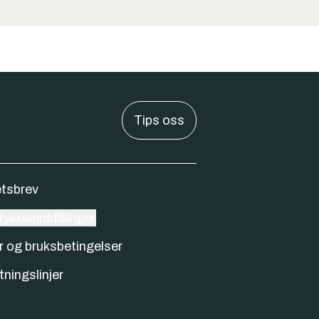
Tips oss
tsbrev
ykkeinnstillinger
r og bruksbetingelser
tningslinjer