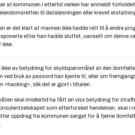
r at kommunen i ettertid verken har anmeldt forholdet,
iendomsretten til dataløsningen eller krevet erstatnin
 er det klart at mannen ikke hadde rett til å endre p
ponerte etter han hadde sluttet, uansett om denne var
 ikke.
r ikke av betydning for skyldspørsmålet at den domfelt
nn ved bruk av passord han kjente til, eller om fremga
«hacking», slik det er gjort i tiltalen.
en skal imidlertid ha fått en viss betydning for straf
konsulentselskapet som etterforsket hendelsen, skal i r
 etter oppdrag fra kommunen sørget for å fjerne domfel
.