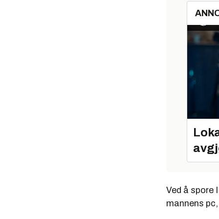
ANN
Loka
avgj
Ved å spore I
mannens pc, e