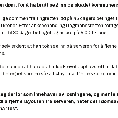
n dømt for å ha brutt seg inn og skadet kommunen
lige dommen fra tingretten lød på 45 dagers betinget 
0 kroner. Etter ankebehandling i lagmannsretten forrig
att til 30 dager betinget og en bot på 5.000 kroner.
selv erkjent at han tok seg inn på serveren for å fjerne
ne.
rte mannen at han selv hadde krevet opphavsrett til da
ir betegnet som en såkalt «layout». Dette skal kommu
seg derfor som innehaver av løsningene, og mente 
til å fjerne layouten fra serveren, heter det i doms
har lest.