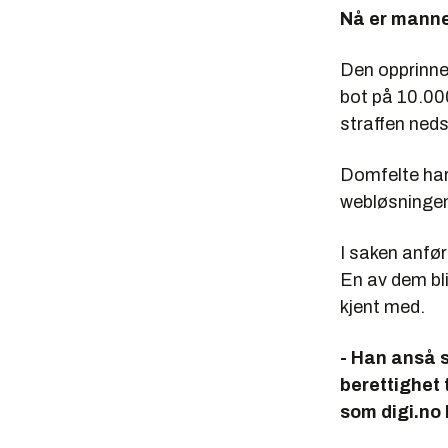
Nå er manne
Den opprinne
bot på 10.00
straffen neds
Domfelte har 
webløsninge
I saken anfø
En av dem bl
kjent med.
- Han anså 
berettighet 
som digi.no 