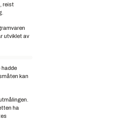
 reist
g.
rogramvaren
 utviklet av
e hadde
ngsmåten kan
futmålingen.
etten ha
tes