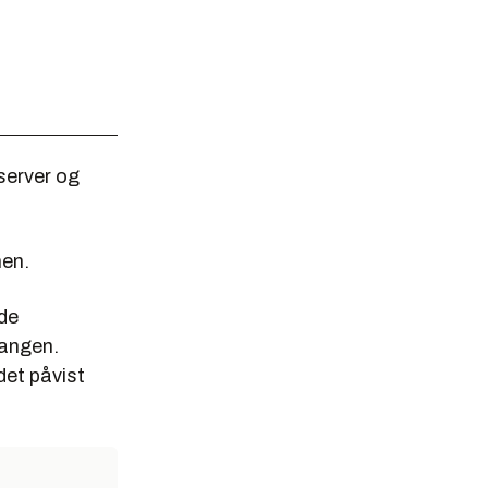
server og
nen.
ide
gangen.
det påvist