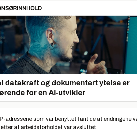
ONSØRINNHOLD
l datakraft og dokumentert ytelse er
ørende for en AI-utvikler
P-adressene som var benyttet fant de at endringene va
tter at arbeidsforholdet var avsluttet.