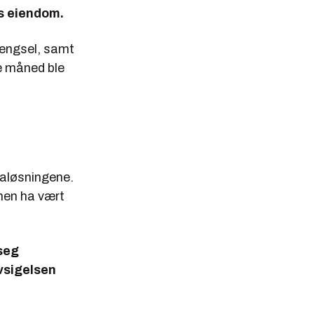
s eiendom.
fengsel, samt
e måned ble
taløsningene.
nen ha vært
seg
avsigelsen