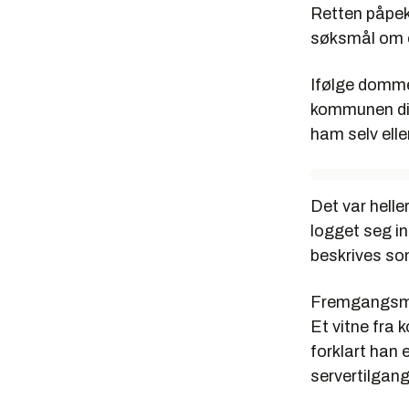
Retten påpeke
søksmål om e
Ifølge dommen
kommunen dis
ham selv eller
Det var helle
logget seg i
beskrives som 
Fremgangsmåt
Et vitne fra 
forklart han
servertilgang