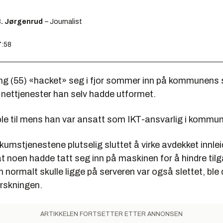
B. Jørgenrud
– Journalist
7:58
g (55) «hacket» seg i fjor sommer inn på kommunens 
r nettjenester han selv hadde utformet.
le til mens han var ansatt som IKT-ansvarlig i kommu
ikumstjenestene plutselig sluttet å virke avdekket innle
t noen hadde tatt seg inn på maskinen for å hindre til
 normalt skulle ligge på serveren var også slettet, ble 
orskningen.
ARTIKKELEN FORTSETTER ETTER ANNONSEN