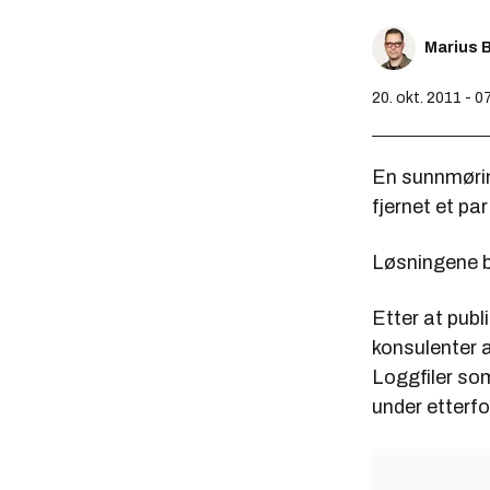
Marius 
20. okt. 2011 - 0
En sunnmørin
fjernet et pa
Løsningene b
Etter at publ
konsulenter a
Loggfiler som
under etterf