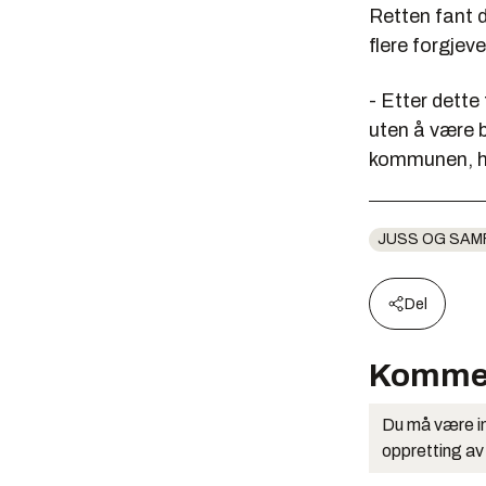
Retten fant d
flere forgjev
- Etter dette 
uten å være b
kommunen, h
JUSS OG SAM
Del
Komme
Du må være in
oppretting av