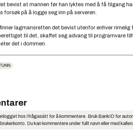
et bevist at mannen før han lyktes med å få tilgang ha
es forsøk på å logge seg inn på serveren.
finner lagmansretten det bevist utenfor enhver rimelig tvi
erettiget til det, skaffet seg advang til programvare ti
eter det i dommen.
FUNN
ntarer
nlogget hos Ifrågasätt for å kommentere. Bruk BankID for auto
 brukerkonto. Du kan kommentere under fullt navn eller med kalle