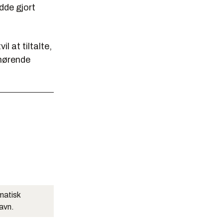
dde gjort
l at tiltalte,
lhørende
matisk
navn.