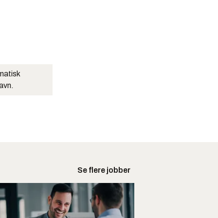
matisk
navn.
Se flere jobber