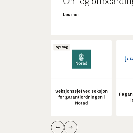
On- og offboardin
Les mer
Ny i dag
Seksjonssjef ved seksjon
Fagans
for garantiordningen i
l
Norad