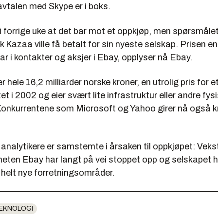
avtalen med Skype er i boks.
 i forrige uke at det bar mot et oppkjøp, men spørsmåle
 Kazaa ville få betalt for sin nyeste selskap. Prisen e
llar i kontakter og aksjer i Ebay, opplyser nå Ebay.
r hele 16,2 milliarder norske kroner, en utrolig pris for 
et i 2002 og eier svært lite infrastruktur eller andre fys
 Konkurrentene som Microsoft og Yahoo girer nå også k
nalytikere er samstemte i årsaken til oppkjøpet: Vekst
meten Ebay har langt på vei stoppet opp og selskapet 
 helt nye forretningsområder.
EKNOLOGI