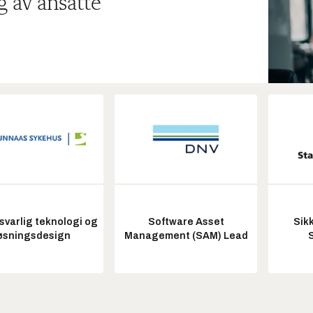
g av ansatte
varlig teknologi og
Software Asset
Sik
øsningsdesign
Management (SAM) Lead