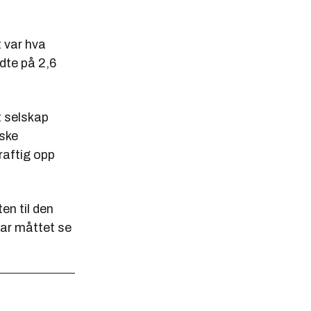
t var hva
ndte på 2,6
et selskap
iske
raftig opp
en til den
har måttet se