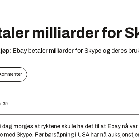
aler milliarder for 
øp: Ebay betaler milliarder for Skype og deres bru
Kommenter
4:39
 i dag morges at ryktene skulle ha det til at Ebay nå var
le med Skype. Før børsåpning i USA har nå auksjonstj