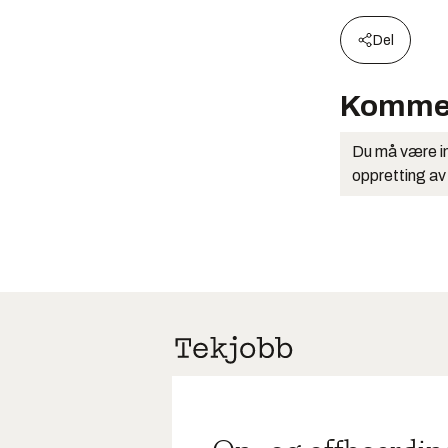
Del
Komme
Du må være in
oppretting av