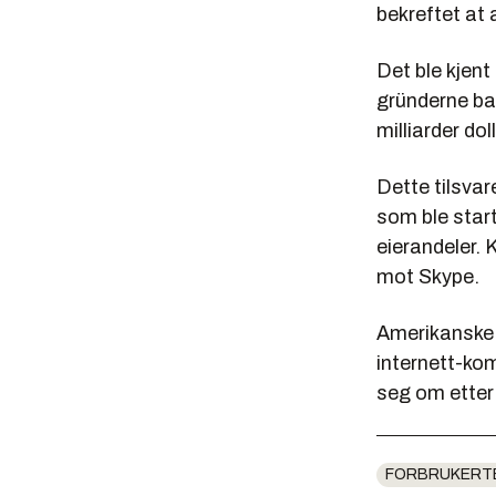
bekreftet at 
Det ble kjent
gründerne bak
milliarder do
Dette tilsvare
som ble start
eierandeler.
mot Skype.
Amerikanske a
internett-ko
seg om etter
FORBRUKERT