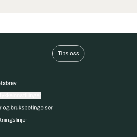
Tips oss
tsbrev
ykkeinnstillinger
r og bruksbetingelser
tningslinjer