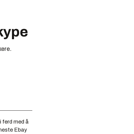
Skype
kere.
 i ferd med å
eneste Ebay