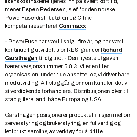
lisenskostnadene tjenes inn på svært kort tid,
mener
Espen Pedersen
, sjef for den norske
PowerFuse-distributøren og Citrix-
kompetansesenteret
Commaxx
.
- PowerFuse har vært i salg i fire år, og har vært
kontinuerlig utviklet, sier RES-gründer
Richard
Garsthagen
til digi.no. - Den nyeste utgaven
bærer versjonsnummer 5.0.3. Vi er en liten
organisasjon, under tjue ansatte, og vi driver bare
med utvikling. Alt slag går gjennom kanaler, det vil
si verdiøkende forhandlere. Distribusjonen øker til
stadig flere land, både Europa og USA.
Garsthagen posisjonerer produktet i nisjen mellom
serverstyring og brukerstyring, en fullverdig og
lettbrukt samling av verktøy for å drifte