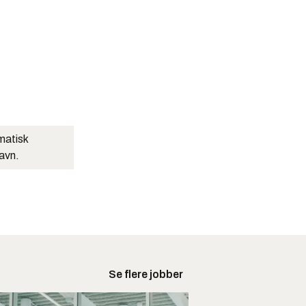
matisk
navn.
Se flere jobber