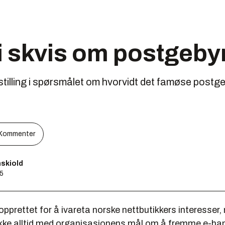
i skvis om postgeby
 stilling i spørsmålet om hvorvidt det famøse postge
Kommenter
skiold
35
 opprettet for å ivareta norske nettbutikkers interesser
kke alltid med organisasjonens mål om å fremme e-han