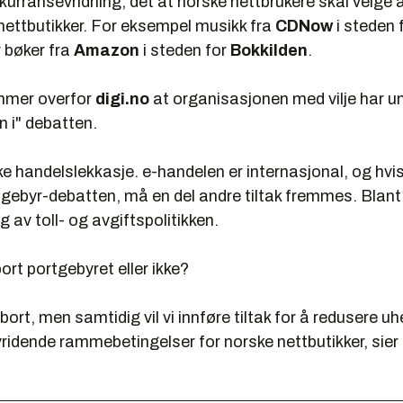
kurransevridning; det at norske nettbrukere skal velge 
nettbutikker. For eksempel musikk fra
CDNow
i steden 
r bøker fra
Amazon
i steden for
Bokkilden
.
mmer overfor
digi.no
at organisasjonen med vilje har un
n i" debatten.
kke handelslekkasje. e-handelen er internasjonal, og hvis
tgebyr-debatten, må en del andre tiltak fremmes. Blant
 av toll- og avgiftspolitikken.
bort portgebyret eller ikke?
t bort, men samtidig vil vi innføre tiltak for å redusere uh
idende rammebetingelser for norske nettbutikker, sier 