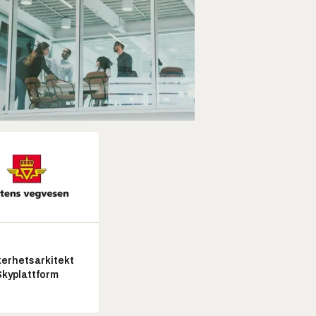
kerhetsarkitekt
Skyplattform