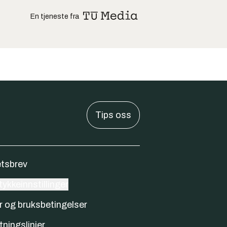
En tjeneste fra
Tips oss
tsbrev
ykkeinnstillinger
r og bruksbetingelser
tningslinjer