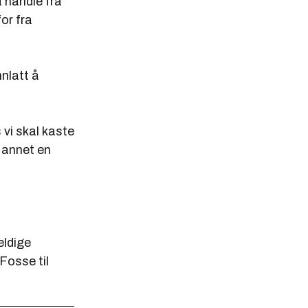
å handle fra
for fra
nlatt å
 vi skal kaste
 annet en
eldige
Fosse til