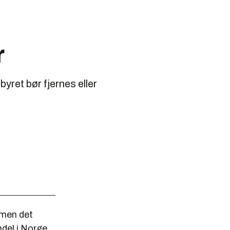
r
byret bør fjernes eller
, men det
del i Norge