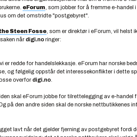
brukerne.
eForum
, som jobber for å fremme e-handel i
aus om det omstridte "postgebyret".
the Steen Fosse
, som er direktør i eForum, vil helst i
saken når
digi.no
ringer:
t vi er redde for handelslekkasje. eForum har norske bedri
, og følgelig oppstår det interessekonflikter i dette s
osse overfor
digi.no
.
den skal eForum jobbe for tilrettelegging av e-handel 
Og på den andre siden skal de norske nettbutikkenes in
gget lavt når det gjelder fjerning av postgebyret fordi 