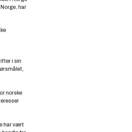
 Norge, har
kke
fter i sin
pørsmålet,
for norske
teresser
de har vært