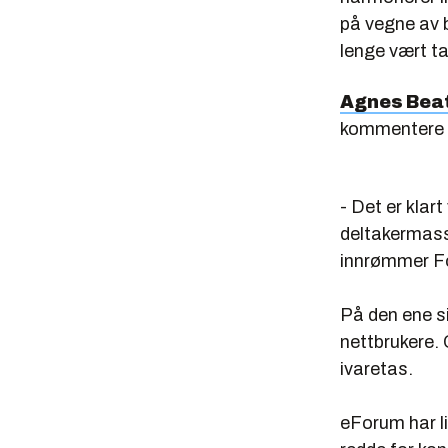
på vegne av 
lenge vært t
Agnes Bea
kommentere 
- Det er klar
deltakermasse
innrømmer F
På den ene si
nettbrukere. 
ivaretas.
eForum har li