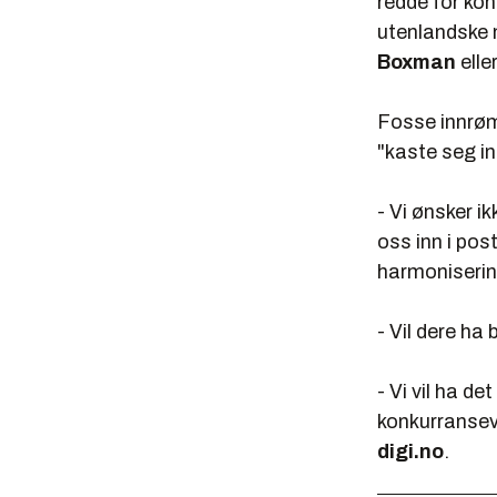
redde for kon
utenlandske 
Boxman
elle
Fosse innrø
"kaste seg in
- Vi ønsker i
oss inn i pos
harmonisering
- Vil dere ha 
- Vi vil ha de
konkurransevr
digi.no
.