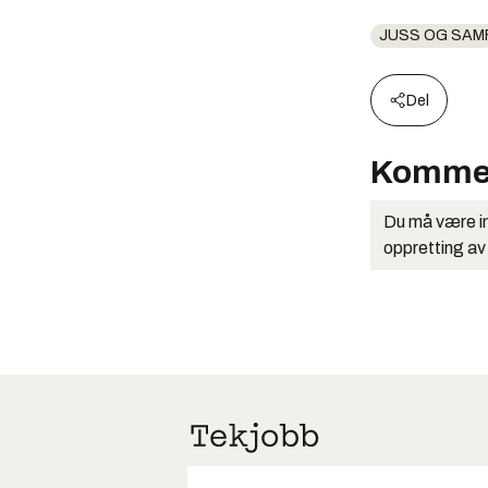
JUSS OG SAM
Del
Komme
Du må være in
oppretting av