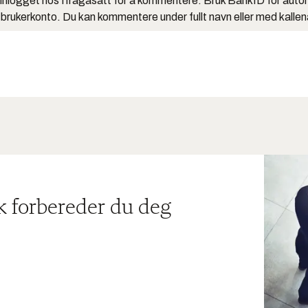
nlogget hos Ifrågasätt for å kommentere. Bruk BankID for auto
 brukerkonto. Du kan kommentere under fullt navn eller med kalle
ik forbereder du deg