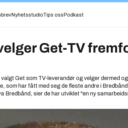
sbrev
Nyhetsstudio
Tips oss
Podkast
velger Get-TV fremf
 valgt Get som TV-leverandør og velger dermed og
e, som har fått med seg de fleste andre i Bredbånd
iva Bredbånd, sier de har utviklet "en ny samarbeid