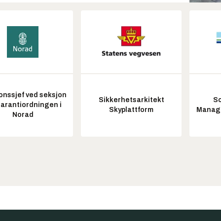
onssjef ved seksjon
Sikkerhetsarkitekt
So
garantiordningen i
Skyplattform
Manag
Norad