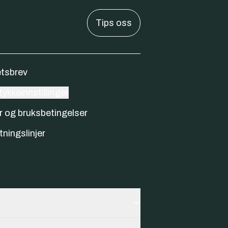
Tips oss
tsbrev
ykkeinnstillinger
r og bruksbetingelser
tningslinjer