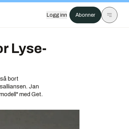
Logg inn
Abonner
or Lyse-
så bort
salliansen. Jan
smodell" med Get.