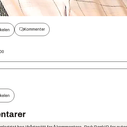
Kommenter
kkelen
:00
kkelen
ntarer