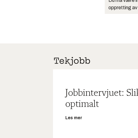
Du må være in
oppretting av
Jobbintervjuet: Sl
optimalt
Les mer