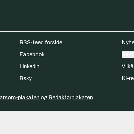
RSS-feed forside
Nyhe
Facebook
Samt
Linkedin
Vilkå
Bsky
KI-re
varsom-plakaten
og
Redaktørplakaten