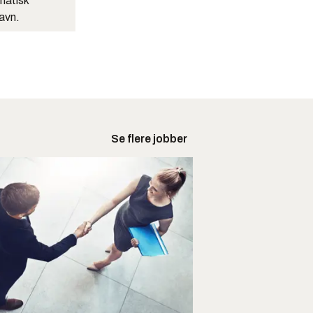
matisk
navn.
Se flere jobber