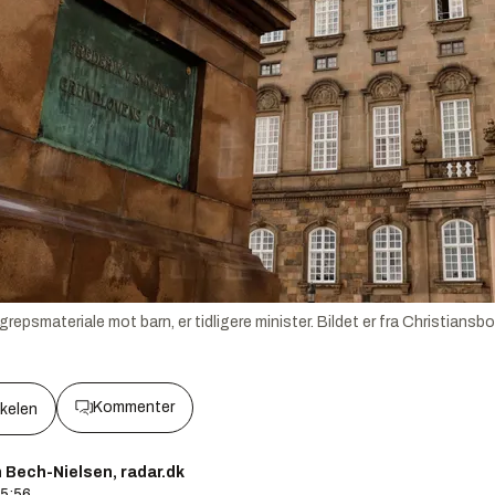
grepsmateriale mot barn, er tidligere minister. Bildet er fra Christians
Kommenter
kkelen
n Bech-Nielsen, radar.dk
15:56