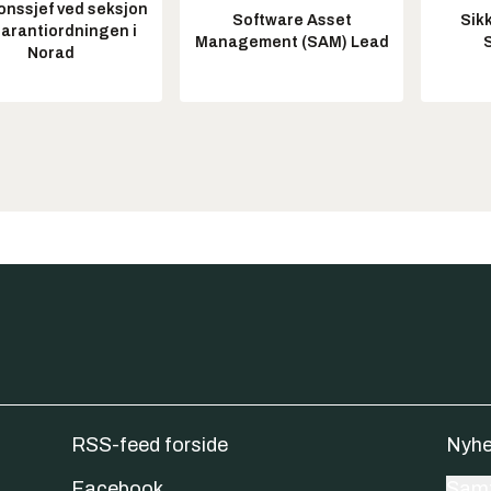
onssjef ved seksjon
Software Asset
Sik
garantiordningen i
Management (SAM) Lead
Norad
RSS-feed forside
Nyhe
Facebook
Samt