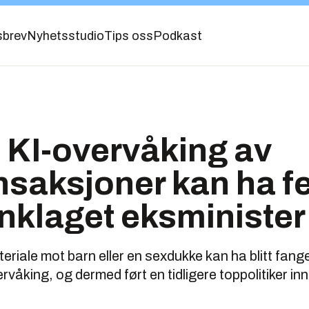
sbrev
Nyhetsstudio
Tips oss
Podkast
 KI-overvåking av
saksjoner kan ha fe
nklaget eksminister
riale mot barn eller en sexdukke kan ha blitt fan
åking, og dermed ført en tidligere toppolitiker inn i