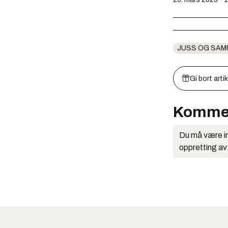
JUSS OG SAM
Gi bort arti
Komme
Du må være in
oppretting av