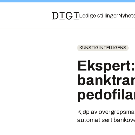
Ledige stillinger
Nyhet
KUNSTIG INTELLIGENS
Ekspert:
banktran
pedofila
Kjøp av overgrepsmate
automatisert bankoverv