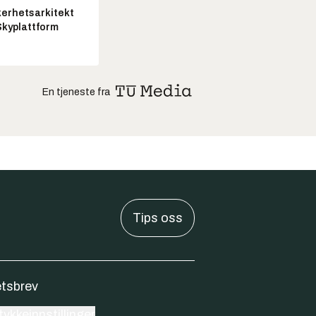
kerhetsarkitekt
Skyplattform
En tjeneste fra
Tips oss
tsbrev
ykkeinnstillinger