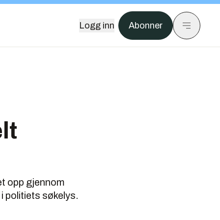
Logg inn
Abonner
lt
get opp gjennom
 politiets søkelys.