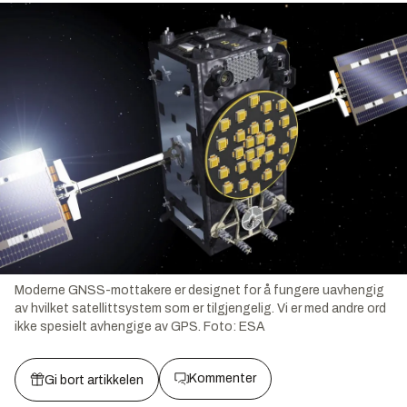
Moderne GNSS-mottakere er designet for å fungere uavhengig
av hvilket satellittsystem som er tilgjengelig. Vi er med andre ord
ikke spesielt avhengige av GPS.
Foto:
ESA
Kommenter
Gi bort artikkelen