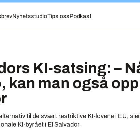
sbrev
Nyhetsstudio
Tips oss
Podkast
dors KI-satsing: – 
ko, kan man også opp
r
alternativ til de svært restriktive KI-lovene i EU, si
onale KI-byrået i El Salvador.