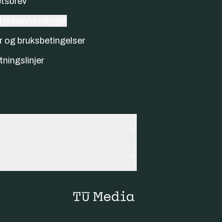
tsbrev
ykkeinnstillinger
r og bruksbetingelser
tningslinjer