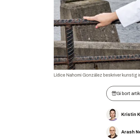
Lídice Nahomi González beskriver kunstig int
Gi bort arti
Kristin
Arash N