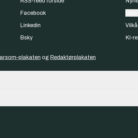
RSS-feed forside
Nyhe
Facebook
Samt
Linkedin
Vilkå
Bsky
KI-re
varsom-plakaten
og
Redaktørplakaten