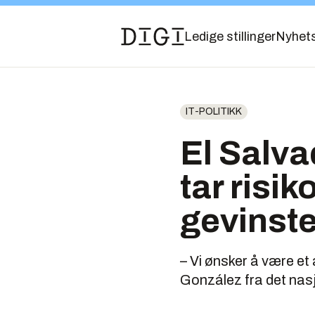
Ledige stillinger
Nyhet
IT-POLITIKK
El Salva
tar risi
gevinste
– Vi ønsker å være et 
González fra det nasj