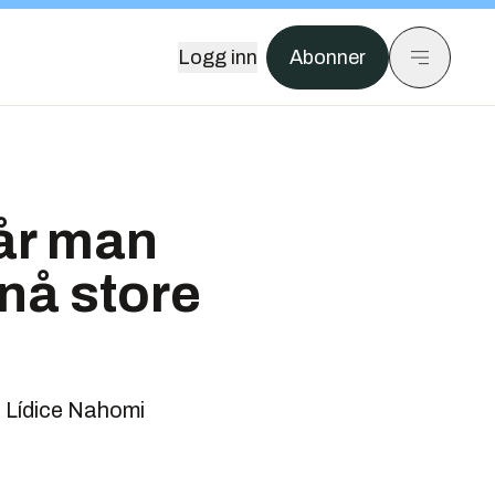
Logg inn
Abonner
Når man
nå store
er Lídice Nahomi