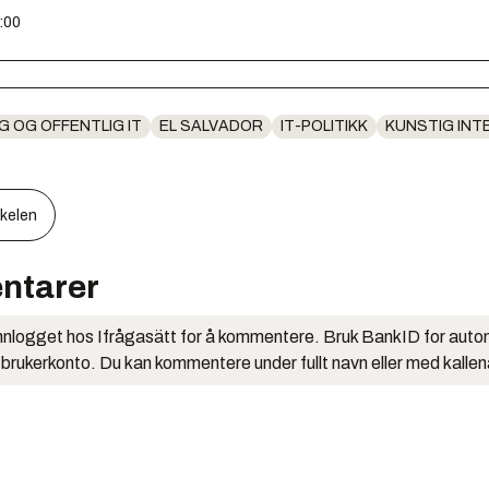
:00
G OG OFFENTLIG IT
EL SALVADOR
IT-POLITIKK
KUNSTIG INT
kkelen
ntarer
nlogget hos Ifrågasätt for å kommentere. Bruk BankID for auto
 brukerkonto. Du kan kommentere under fullt navn eller med kalle