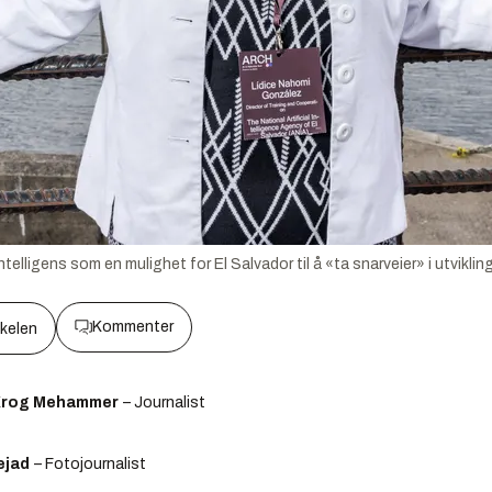
elligens som en mulighet for El Salvador til å «ta snarveier» i utviklin
Kommenter
kkelen
 Krog Mehammer
– Journalist
ejad
– Fotojournalist