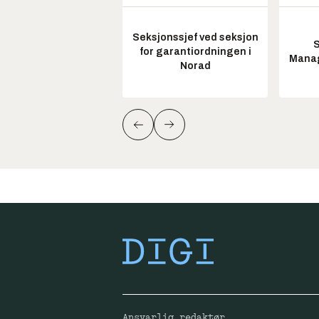
Seksjonssjef ved seksjon
S
for garantiordningen i
Manag
Norad
Ansvarlig redaktør