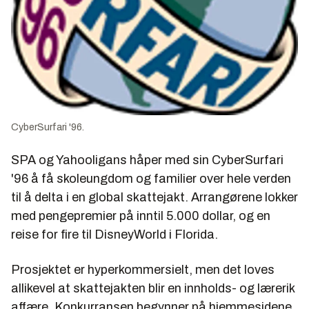
CyberSurfari '96.
SPA og Yahooligans håper med sin CyberSurfari
'96 å få skoleungdom og familier over hele verden
til å delta i en global skattejakt. Arrangørene lokker
med pengepremier på inntil 5.000 dollar, og en
reise for fire til DisneyWorld i Florida.
Prosjektet er hyperkommersielt, men det loves
allikevel at skattejakten blir en innholds- og lærerik
affære. Konkurransen begynner på hjemmesidene