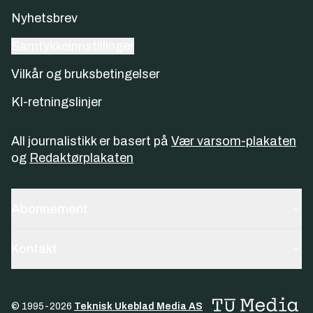
Nyhetsbrev
Samtykkeinnstillinger
Vilkår og bruksbetingelser
KI-retningslinjer
All journalistikk er basert på
Vær varsom-plakaten
og
Redaktørplakaten
Abonnement
Kontakt
© 1995-
2026
Teknisk Ukeblad Media AS