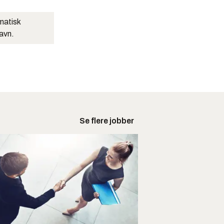
matisk
navn.
Se flere jobber