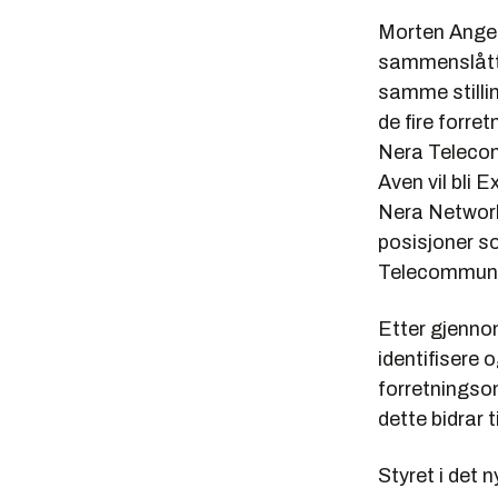
Morten Angelil
sammenslåtte
samme stillin
de fire forr
Nera Telecom
Aven vil bli
Nera Network
posisjoner 
Telecommuni
Etter gjennom
identifisere 
forretningsom
dette bidrar 
Styret i det 