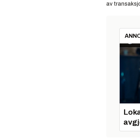
av transaksjo
ANN
Loka
avgj