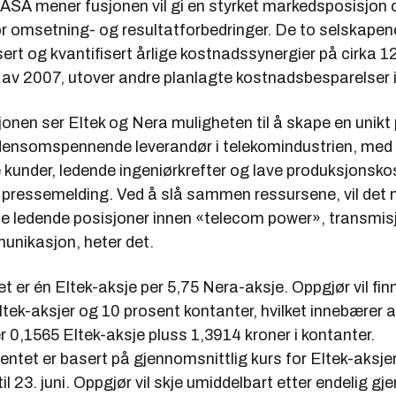
 ASA mener fusjonen vil gi en styrket markedsposisjon 
or omsetning- og resultatforbedringer. De to selskapen
isert og kvantifisert årlige kostnadssynergier på cirka 1
t av 2007, utover andre planlagte kostnadsbesparelser 
nen ser Eltek og Nera muligheten til å skape en unikt 
densomspennende leverandør i telekomindustrien, med
 kunder, ledende ingeniørkrefter og lave produksjonsko
n pressemelding. Ved å slå sammen ressursene, vil det 
ede ledende posisjoner innen «telecom power», transmis
unikasjon, heter det.
t er én Eltek-aksje per 5,75 Nera-aksje. Oppgjør vil fi
tek-aksjer og 10 prosent kontanter, hvilket innebærer 
er 0,1565 Eltek-aksje pluss 1,3914 kroner i kontanter.
ntet er basert på gjennomsnittlig kurs for Eltek-aksje
til 23. juni. Oppgjør vil skje umiddelbart etter endelig g