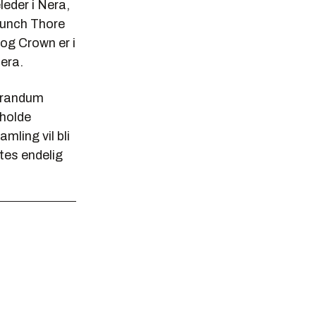
leder i Nera,
Munch Thore
og Crown er i
era.
morandum
vholde
ling vil bli
tes endelig