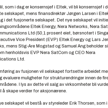
, som i dag er konsernsjef i Eltek, vil bli konsernsjef i d
 selskapet, mens finansdirektør Jørgen Larsen i Eltek 
g i det fusjonerte selskapet. Det nye selskapet vil initi
etningsområdene Eltek Energy, Nera Networks, Nera S
munications Ltd (50,1 prosent eiet, børsnotert i Sing
 Executive Vice President (EVP) Eltek Energy og Lars J
s, mens Stig-Are Mogstad og Samuel Ang beholder s
som henholdsvis EVP Nera SatCom og CEO Nera
cations Ltd.
føring av fusjonen vil selskapet fortsette arbeidet me
og evaluere muligheter for strukturendringer innen de fir
rådene. I lys av dette vil salg av virksomheter bli vur
til å skape verdier for aksjonærene.
nye selskapet vil bestå av styreleder Erik Thorsen, som i