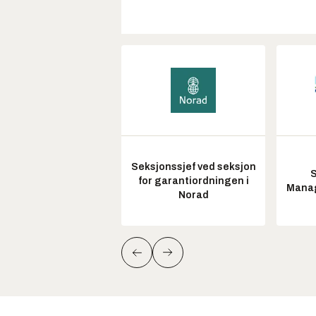
Seksjonssjef ved seksjon
S
for garantiordningen i
Manag
Norad