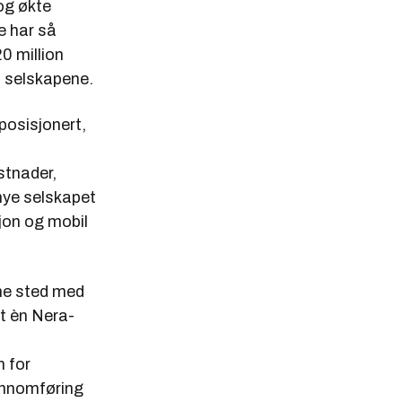
og økte
e har så
20 million
i selskapene.
posisjonert,
stnader,
nye selskapet
jon og mobil
nne sted med
at èn Nera-
n for
jennomføring