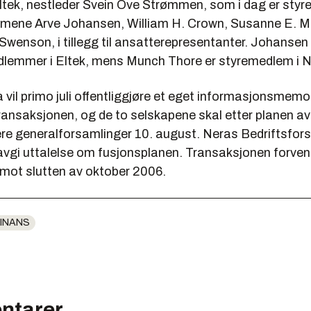
Eltek, nestleder Svein Ove Strømmen, som i dag er styre
mene Arve Johansen, William H. Crown, Susanne E. 
wenson, i tillegg til ansatterepresentanter. Johansen 
lemmer i Eltek, mens Munch Thore er styremedlem i N
a vil primo juli offentliggjøre et eget informasjonsme
ransaksjonen, og de to selskapene skal etter planen a
e generalforsamlinger 10. august. Neras Bedriftsforsam
 avgi uttalelse om fusjonsplanen. Transaksjonen forven
mot slutten av oktober 2006.
INANS
ntarer