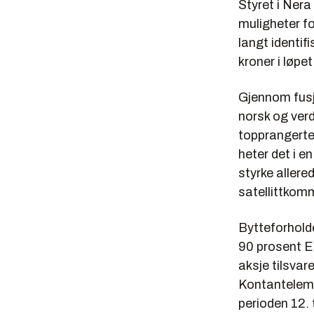
Styret i Nera
muligheter f
langt identif
kroner i løpe
Gjennom fusjo
norsk og ver
topprangerte
heter det i e
styrke aller
satellittkomm
Bytteforholde
90 prosent El
aksje tilsvar
Kontanteleme
perioden 12. 