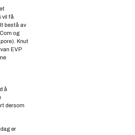
et
vil få
elt bestå av
atCom og
apore). Knut
ervan EVP
ine
d å
e
dert dersom
 dag er