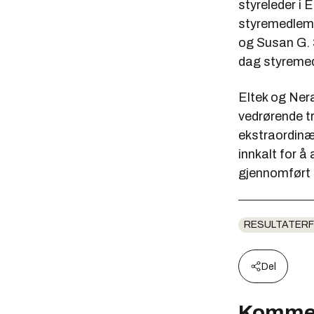
styreleder i 
styremedlem
og Susan G. S
dag styremed
Eltek og Ner
vedrørende t
ekstraordinær
innkalt for å
gjennomført 
RESULTATERF
Del
Komme