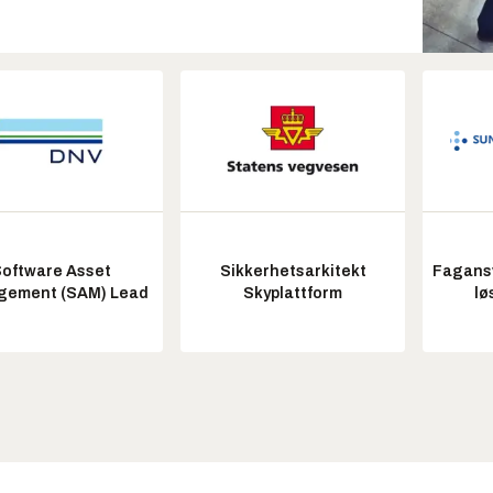
oftware Asset
Sikkerhetsarkitekt
Fagansv
ement (SAM) Lead
Skyplattform
lø