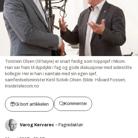
Torstein Olsen (til høyre) er snart ferdig som toppsjef i Nkom.
Han ser fram til dypdykk i fag og gode diskusjoner med sidestilte
kolleger. Her er han i samtale med sin egen sjef,
samferdselsminister Ketil Solvik-Olsen.
Bilde:
Håvard Fossen,
Insidetelecom.no
Kommenter
Gi bort artikkelen
Varog Kervarec
– Fagredaktør