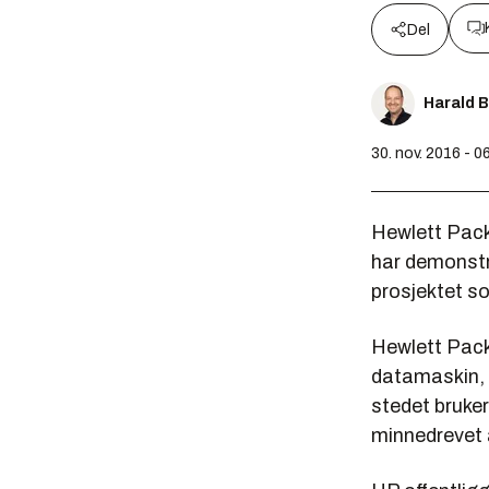
Del
Harald 
30. nov. 2016 - 0
Hewlett Pack
har demonstr
prosjektet s
Hewlett Pack
datamaskin, 
stedet bruke
minnedrevet 