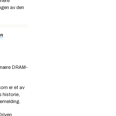
enere
ngen av den
in
rdinære DRAM-
som er et av
 historie,
ssemelding.
Driven