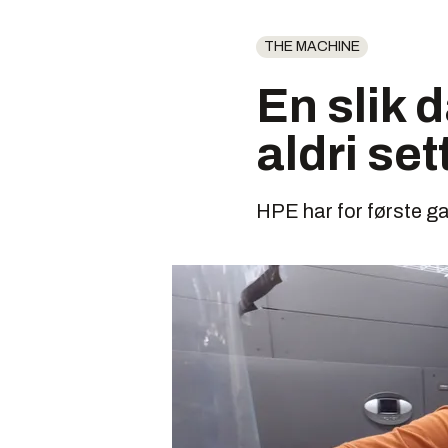
THE MACHINE
En slik 
aldri set
HPE har for første ga