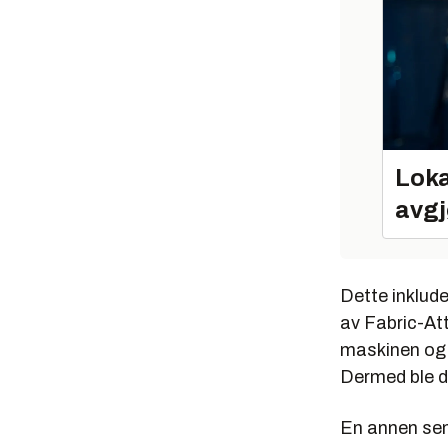
Loka
avgj
Dette inklud
av Fabric-Att
maskinen og 
Dermed ble d
En annen sen