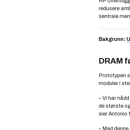
HP offentligg
redusere amb
sentrale me
Bakgrunn:
U
DRAM fø
Prototypen s
moduler i ste
– Vi har nådd
de største o
sier Antonio 
– Med denne 