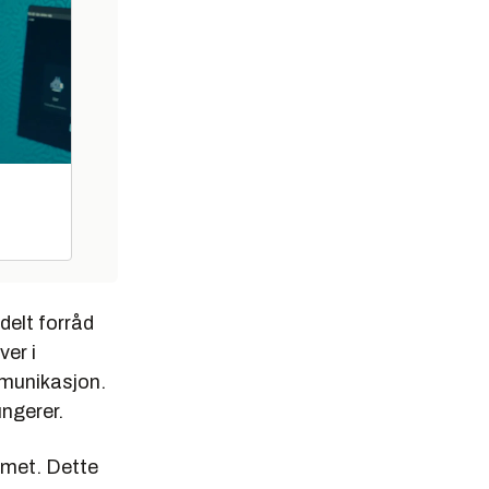
delt forråd
er i
mmunikasjon.
ungerer.
emet. Dette