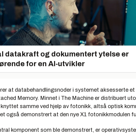
l datakraft og dokumentert ytelse er
ørende for en AI-utvikler
erer at databehandlingsnoder i systemet aksesserte et 
ached Memory. Minnet i The Machine er distribuert utov
knyttet samme ved hjelp av fotonikk, altså optisk ko
et også demonstrert at den nye X1 fotonikkmodulen f
tral komponent som ble demonstrert, er operativsyst