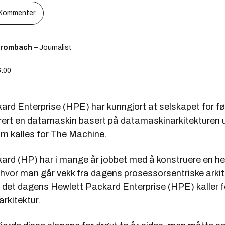
Kommenter
Brombach
– Journalist
6:00
ard Enterprise (HPE) har kunngjort at selskapet for f
ert en datamaskin basert på datamaskinarkitekturen ut
om kalles for The Machine.
ard (HP) har i mange år jobbet med å konstruere en hel
hvor man går vekk fra dagens prosessorsentriske arkite
r det dagens Hewlett Packard Enterprise (HPE) kaller f
arkitektur.