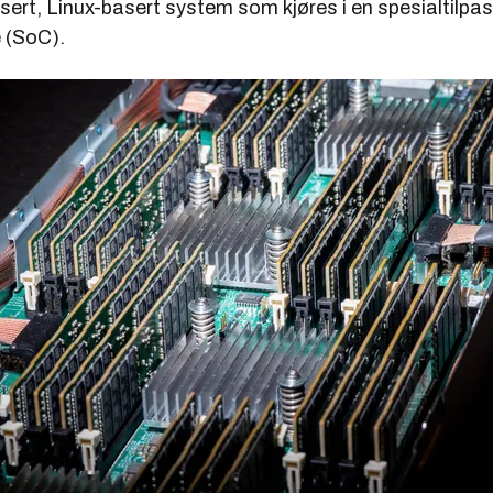
isert, Linux-basert system som kjøres i en spesialtilpa
 (SoC).