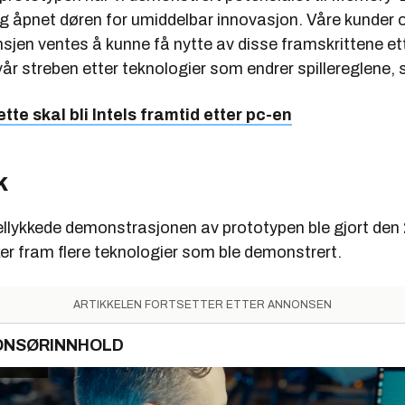
 åpnet døren for umiddelbar innovasjon. Våre kunder 
sjen ventes å kunne få nytte av disse framskrittene et
 vår streben etter teknologier som endrer spillereglene, s
tte skal bli Intels framtid etter pc-en
k
ellykkede demonstrasjonen av prototypen ble gjort den 
er fram flere teknologier som ble demonstrert.
ARTIKKELEN FORTSETTER ETTER ANNONSEN
ONSØRINNHOLD