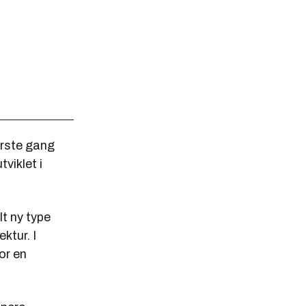
ørste gang
viklet i
t ny type
ktur. I
or en