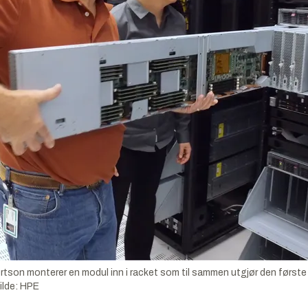
tson monterer en modul inn i racket som til sammen utgjør den først
ilde:
HPE