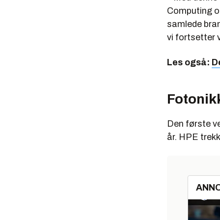
Computing og
samlede bran
vi fortsetter
Les også:
De
Fotonik
Den første v
år. HPE trekk
ANN