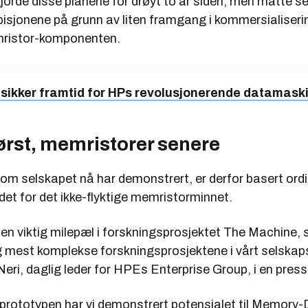
jorde disse planene for drøyt to år siden, men måtte s
isjonene på grunn av liten framgang i kommersialiseri
mristor-komponenten.
sikker framtid for HPs revolusjonerende datamask
rst, memristorer senere
om selskapet nå har demonstrert, er derfor basert o
det for det ikke-flyktige memristorminnet.
 en viktig milepæl i forskningsprosjektet The Machine, 
g mest komplekse forskningsprosjektene i vårt selskaps
Neri, daglig leder for HPEs Enterprise Group, i en pre
prototypen har vi demonstrert potensialet til Memory-