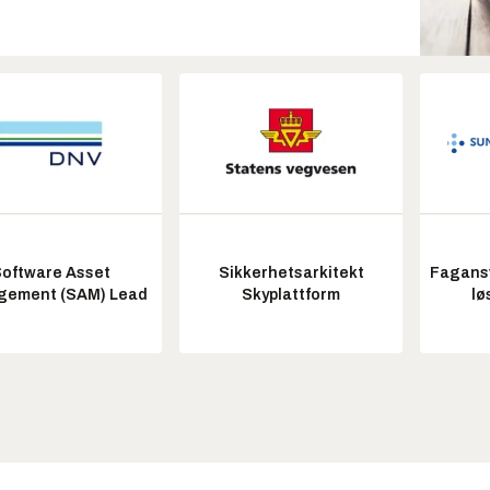
oftware Asset
Sikkerhetsarkitekt
Fagansv
ement (SAM) Lead
Skyplattform
lø