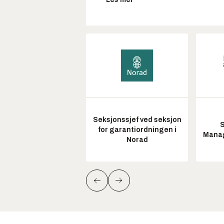
Seksjonssjef ved seksjon
S
for garantiordningen i
Manag
Norad