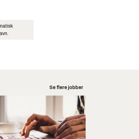
matisk
navn.
Se flere jobber