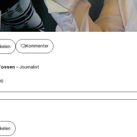
Kommenter
kkelen
Fossen
– Journalist
00
kkelen