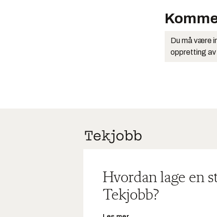
Komme
Du må være in
oppretting av
Hvordan lage en s
Tekjobb?
Les mer