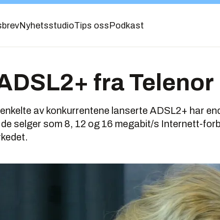
sbrev
Nyhetsstudio
Tips oss
Podkast
 ADSL2+ fra Telenor
at enkelte av konkurrentene lanserte ADSL2+ har e
e selger som 8, 12 og 16 megabit/s Internett-forbi
rkedet.