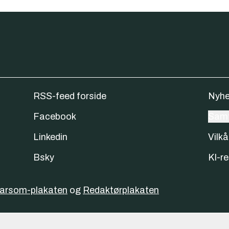
RSS-feed forside
Nyhe
Facebook
Samt
Linkedin
Vilkå
Bsky
KI-re
varsom-plakaten
og
Redaktørplakaten