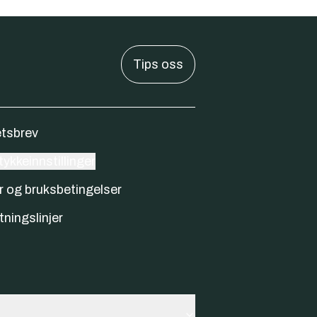
Tips oss
tsbrev
ykkeinnstillinger
r og bruksbetingelser
tningslinjer