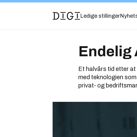
Ledige stillinger
Nyhet
Endelig
Et halvårs tid etter 
med teknologien som d
privat- og bedriftsma