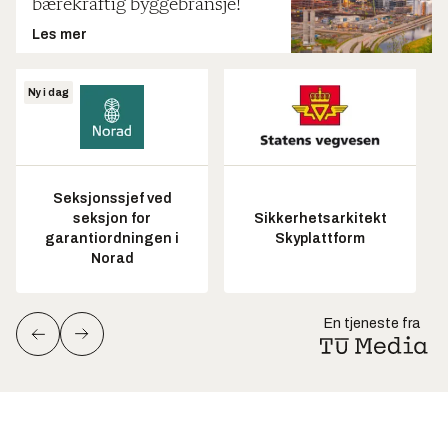
bærekraftig byggebransje!
Les mer
Ny i dag
Seksjonssjef ved
seksjon for
Sikkerhetsarkitekt
garantiordningen i
Skyplattform
Norad
En tjeneste fra