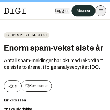
Logg inn
Abonner
FORBRUKERTEKNOLOGI
Enorm spam-vekst siste år
Antall spam-meldinger har økt med rekordfart
de siste to årene, i følge analysebyrået IDC.
Kommenter
Del
Eirik Rossen
Yngve Bjørlykke