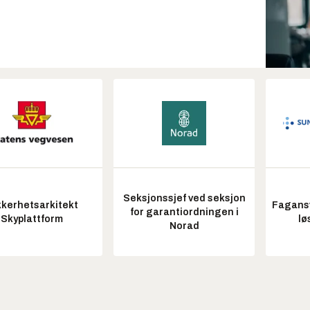
Seksjonssjef ved seksjon
kkerhetsarkitekt
Fagansv
for garantiordningen i
Skyplattform
lø
Norad