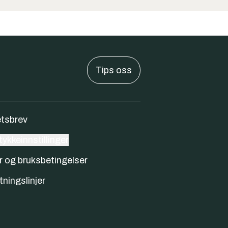
Tips oss
tsbrev
ykkeinnstillinger
r og bruksbetingelser
tningslinjer