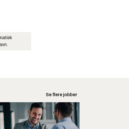
matisk
navn.
Se flere jobber