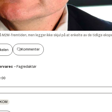
 M2M-fremtiden, men legger ikke skjul på at enkelte av de tidlige eksp
Kommenter
kkelen
ervarec
– Fagredaktør
0:00
EKOM