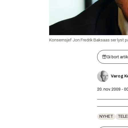
Konsernsjef Jon Fredrik Baksaas ser lyst på
Gi bort arti
Varog K
20. nov. 2009 - 0
NYHET
TEL