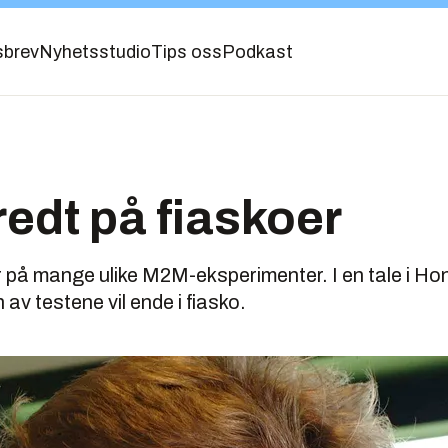
sbrev
Nyhetsstudio
Tips oss
Podkast
redt på fiaskoer
 på mange ulike M2M-eksperimenter. I en tale i Ho
av testene vil ende i fiasko.