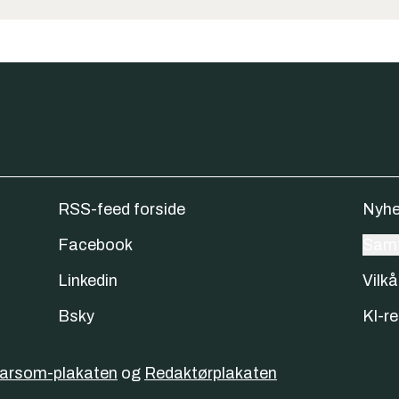
RSS-feed forside
Nyhe
Facebook
Samt
Linkedin
Vilkå
Bsky
KI-re
varsom-plakaten
og
Redaktørplakaten