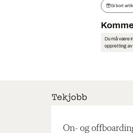
Gi bort arti
Komme
Du må være in
oppretting av
On- og offboardin