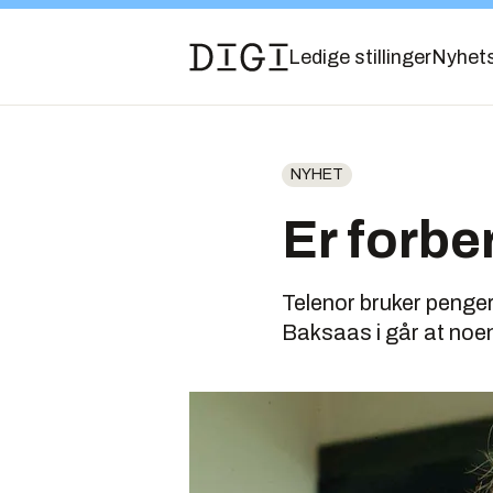
Ledige stillinger
Nyhet
NYHET
Er forbe
Telenor bruker penger
Baksaas i går at noen 