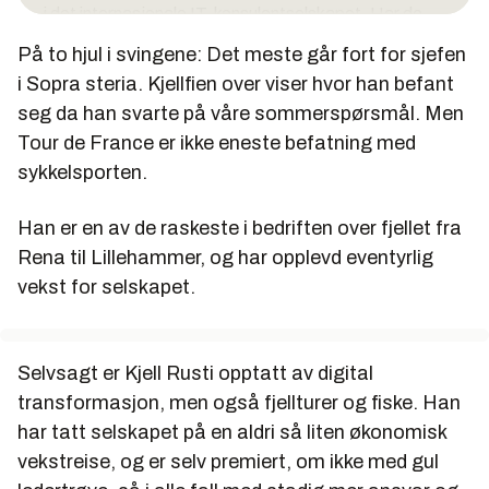
i det internasjonale IT-konsulentselskapet. Har de
siste ti årene ledet virksomheten i Skandinavia.
På to hjul i svingene: Det meste går fort for sjefen
Av utdannelse er han cand.scient. fra Universitet i
i Sopra steria. Kjellfien over viser hvor han befant
Oslo (1985) og siviløkonom fra Handelshøyskolen BI
seg da han svarte på våre sommerspørsmål. Men
(1984).
Tour de France er ikke eneste befatning med
sykkelsporten.
Er tidligere direktør for TietoEnator (nå Tieto),
Tørrkopi, amanuensis innen IT-ledelse ved BI og
forsker ved Forsvarets forskningsinstitutt.
Han er en av de raskeste i bedriften over fjellet fra
Rena til Lillehammer, og har opplevd eventyrlig
Kjell Rusti har vunnet flere priser og ble senest i fjor
vekst for selskapet.
høst utropt til årets leder på Dataforeningens
årskonferanse. Rusti vant også Rosings-pris som
årets IT-person tilbake i 2003. Han er også tidligere
styreleder i Dataforeningen.
Selvsagt er Kjell Rusti opptatt av digital
transformasjon, men også fjellturer og fiske. Han
har tatt selskapet på en aldri så liten økonomisk
vekstreise, og er selv premiert, om ikke med gul