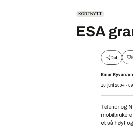
KORTNYTT
ESA gra
Del
Einar Ryvarden
10. juni 2004 - 0
Telenor og Ne
mobilbrukere 
et så høyt og 