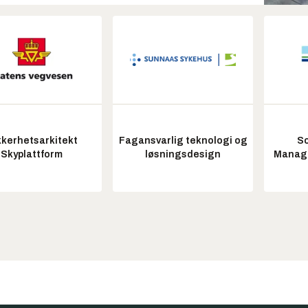
kkerhetsarkitekt
Fagansvarlig teknologi og
So
Skyplattform
løsningsdesign
Manag