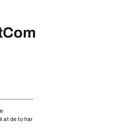
etCom
ke
l at de to har