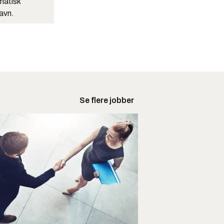
matisk
navn.
Se flere jobber