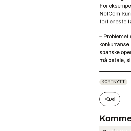
For eksempel 
NetCom-kunde
fortjeneste f
– Problemet m
konkurranse. 
spanske opera
må betale, s
KORTNYTT
Del
Komme