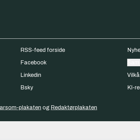
RSS-feed forside
Nyhe
Facebook
Samt
Linkedin
Vilkå
Bsky
KI-re
varsom-plakaten
og
Redaktørplakaten