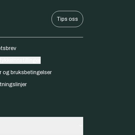
Tips oss
tsbrev
ykkeinnstillinger
r og bruksbetingelser
tningslinjer