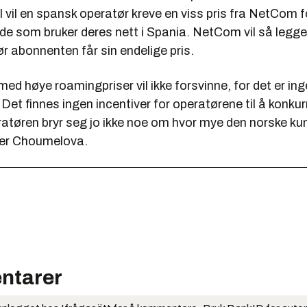
vil en spansk operatør kreve en viss pris fra NetCom f
 som bruker deres nett i Spania. NetCom vil så legge
ør abonnenten får sin endelige pris.
ed høye roamingpriser vil ikke forsvinne, for det er inge
Det finnes ingen incentiver for operatørene til å konku
tøren bryr seg jo ikke noe om hvor mye den norske kund
ier Choumelova.
ntarer