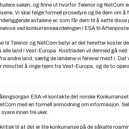
 studere saken, og finne ut hvorfor Telenor og NetCom 
sene. Vi skal følge formell prosedyre og be dem om å f
derliggende avtalene er, som får dem til å sette disse p
lova ved konkurranseavdelingen i ESA til Aftenposte
ne til Telenor og NetCom betyr at det heretter koster 
a alle land i Vest-Europa. Kostnaden vil dermed gå ned
fra andre land, særlig de landene vi ferierer mest i. Det 
r minuttet å ringe hjem fra Vest-Europa, og de to oper
kingsorgan ESA vil kontakte det norske Konkurranset
etCom med en formell anmodning om informasjon. Se
 å svare innen tre uker.
ritisk til at det er lite konkurranse på de såkalte roami