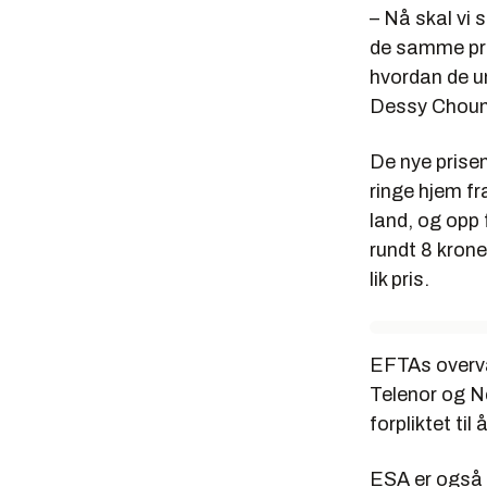
– Nå skal vi
de samme pri
hvordan de un
Dessy Choume
De nye prise
ringe hjem fr
land, og opp 
rundt 8 krone
lik pris.
EFTAs overvå
Telenor og N
forpliktet til
ESA er også k