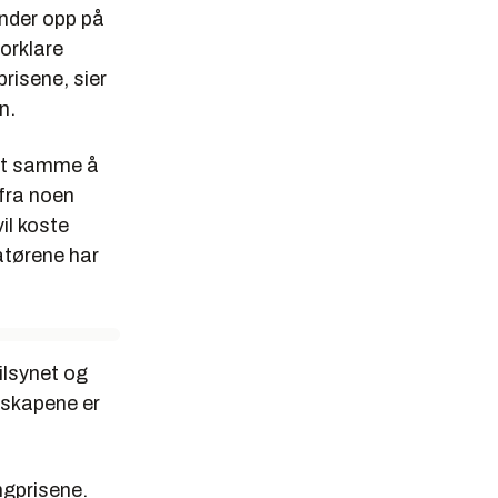
ender opp på
orklare
risene, sier
n.
det samme å
 fra noen
vil koste
atørene har
ilsynet og
lskapene er
ngprisene.