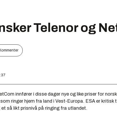
nsker Telenor og N
Kommenter
9:37
tCom innfører i disse dager nye og like priser for nors
som ringer hjem fra land i Vest-Europa. ESA er kritisk ti
et så likt prisnivå på ringing fra utlandet.