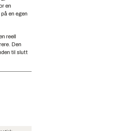
or en
 på en egen
n reell
rrere. Den
en til slutt