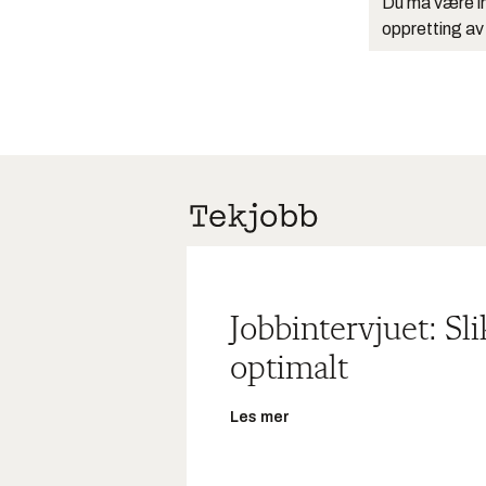
Du må være in
oppretting av
Jobbintervjuet: Sl
optimalt
Les mer