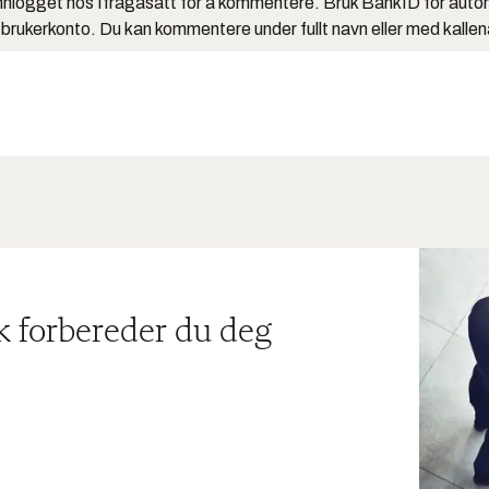
nlogget hos Ifrågasätt for å kommentere. Bruk BankID for auto
 brukerkonto. Du kan kommentere under fullt navn eller med kalle
ik forbereder du deg