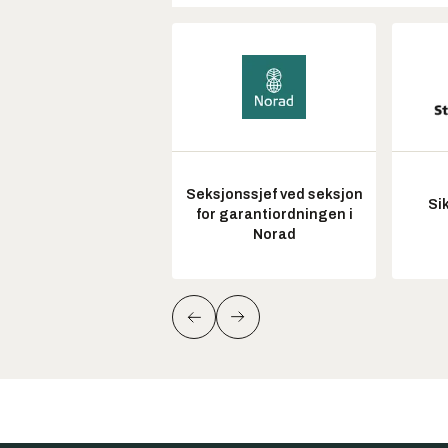
Seksjonssjef ved seksjon
Si
for garantiordningen i
Norad