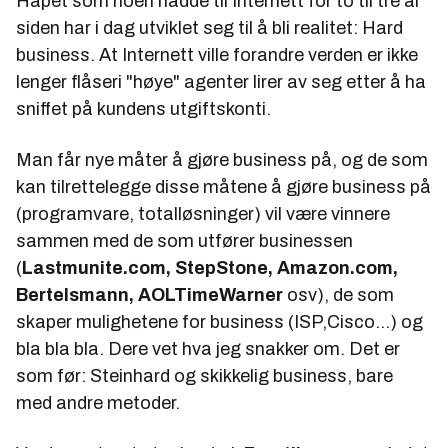
Håpet som noen hadde til Internett for to til tre år
siden har i dag utviklet seg til å bli realitet: Hard
business. At Internett ville forandre verden er ikke
lenger flåseri "høye" agenter lirer av seg etter å ha
sniffet på kundens utgiftskonti.
Man får nye måter å gjøre business på, og de som
kan tilrettelegge disse måtene å gjøre business på
(programvare, totalløsninger) vil være vinnere
sammen med de som utfører businessen
(
Lastmunite.com,
StepStone, Amazon.com,
Bertelsmann, AOLTimeWarner
osv), de som
skaper mulighetene for business (ISP,Cisco...) og
bla bla bla. Dere vet hva jeg snakker om. Det er
som før: Steinhard og skikkelig business, bare
med andre metoder.