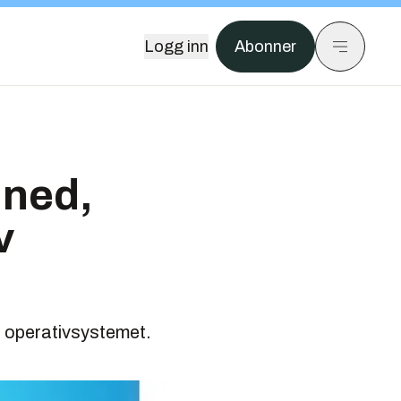
Logg inn
Abonner
t ned,
v
le operativsystemet.