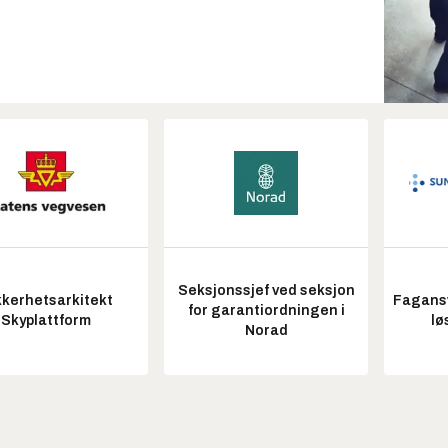
Seksjonssjef ved seksjon
kkerhetsarkitekt
Fagansv
for garantiordningen i
Skyplattform
lø
Norad