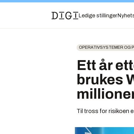
Ledige stillinger
Nyhet
OPERATIVSYSTEMER OG
Ett år et
brukes W
millione
Til tross for risikoe