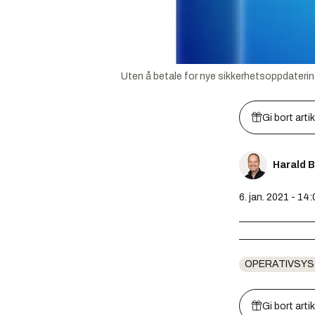
Uten å betale for nye sikkerhetsoppdatering
Gi bort arti
Harald 
6. jan. 2021 - 14:
OPERATIVSY
Gi bort arti