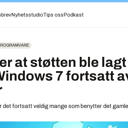
sbrev
Nyhetsstudio
Tips oss
Podkast
 PROGRAMVARE
ter at støtten ble lag
indows 7 fortsatt a
r
n er det fortsatt veldig mange som benytter det gam