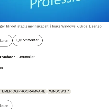
er, blir det stadig mer risikabelt å bruke Windows 7.
Bilde:
Lizengo
Kommenter
kkelen
Brombach
– Journalist
00
STEMER OG PROGRAMVARE
WINDOWS 7
kkelen