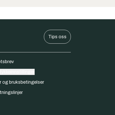
Tips oss
tsbrev
ykkeinnstillinger
r og bruksbetingelser
tningslinjer