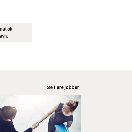
matisk
navn.
Se flere jobber