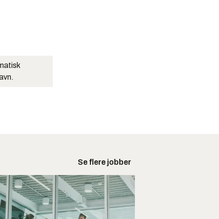
matisk
navn.
Se flere jobber