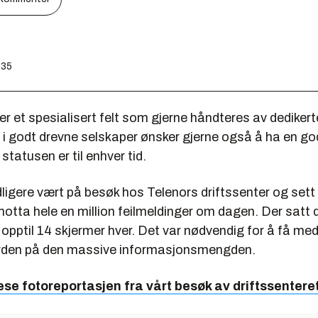
:35
r et spesialisert felt som gjerne håndteres av dedikert
 i godt drevne selskaper ønsker gjerne også å ha en go
statusen er til enhver tid.
idligere vært på besøk hos Telenors driftssenter og set
otta hele en million feilmeldinger om dagen. Der satt 
pptil 14 skjermer hver. Det var nødvendig for å få med
orden på den massive informasjonsmengden.
ese fotoreportasjen fra vårt besøk av driftssentere