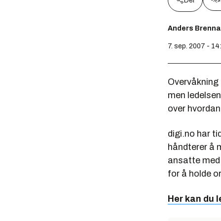
Del
Anders Brenna
7. sep. 2007 - 14
Overvåkning e
men ledelsen
over hvordan 
digi.no har t
håndterer å m
ansatte med o
for å holde 
Her kan du l