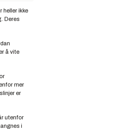
 heller ikke
g. Deres
rdan
er å vite
or
enfor mer
linjer er
år utenfor
Rangnes i