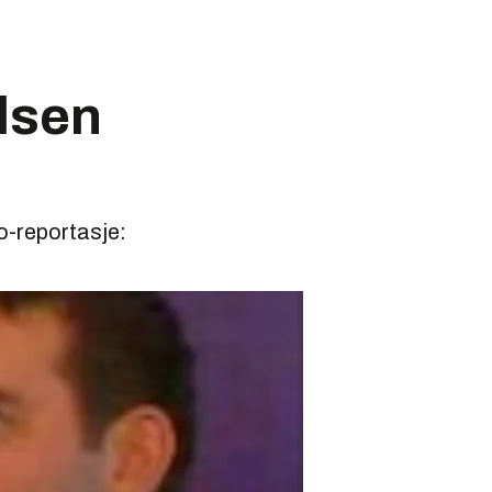
elsen
o-reportasje: