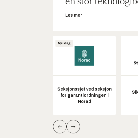
en stor teknologib
Les mer
Ny i dag
Seksjonssjef ved seksjon
Si
for garantiordningen i
Norad