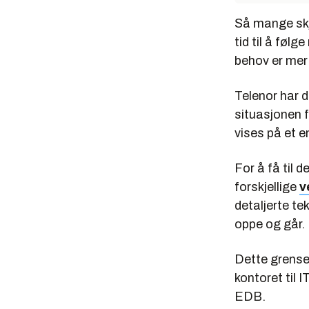
Så mange skje
tid til å føl
behov er mer
Telenor har d
situasjonen fo
vises på et e
For å få til 
forskjellige
v
detaljerte te
oppe og går.
Dette grense
kontoret til 
EDB.