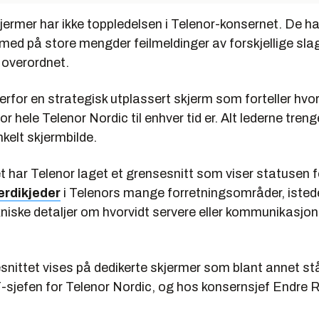
rmer har ikke toppledelsen i Telenor-konsernet. De har
ge med på store mengder feilmeldinger av forskjellige sla
 overordnet.
erfor en strategisk utplassert skjerm som forteller hvo
r hele Telenor Nordic til enhver tid er. Alt lederne treng
nkelt skjermbilde.
det har Telenor laget et grensesnitt som viser statusen f
erdikjeder
i Telenors mange forretningsområder, isted
kniske detaljer om hvorvidt servere eller kommunikasjons
snittet vises på dedikerte skjermer som blant annet st
IT-sjefen for Telenor Nordic, og hos konsernsjef Endre 