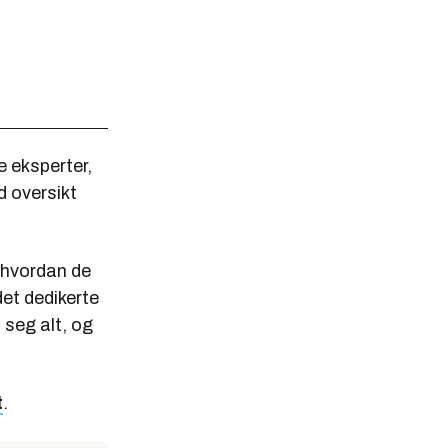
e eksperter,
d oversikt
t hvordan de
det dedikerte
 seg alt, og
t
.