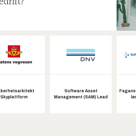
edrift?
kkerhetsarkitekt
Software Asset
Fagansv
Skyplattform
Management (SAM) Lead
lø