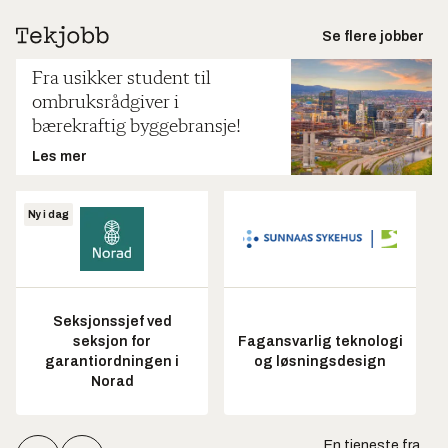
Se flere jobber
Fra usikker student til
ombruksrådgiver i
bærekraftig byggebransje!
Les mer
Ny i dag
Seksjonssjef ved
seksjon for
Fagansvarlig teknologi
garantiordningen i
og løsningsdesign
Norad
En tjeneste fra