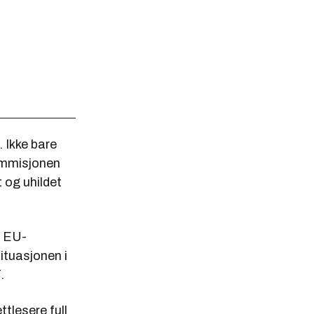
 Ikke bare
kommisjonen
 og uhildet
r EU-
ituasjonen i
.
tlesere full