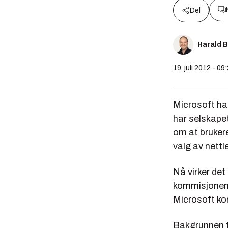
Del
Harald 
19. juli 2012 - 09
Microsoft ha
har selskape
om at bruker
valg av nettl
Nå virker det
kommisjonens
Microsoft k
Bakgrunnen fo