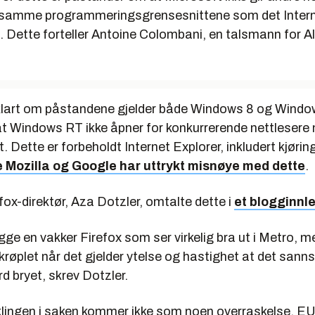
de samme programmeringsgrensesnittene som det Intern
il. Dette forteller Antoine Colombani, en talsmann for 
klart om påstandene gjelder både Windows 8 og Windo
 at Windows RT ikke åpner for konkurrerende nettlesere 
t. Dette er forbeholdt Internet Explorer, inkludert kjørin
 Mozilla og Google har uttrykt misnøye med dette
.
fox-direktør, Aza Dotzler, omtalte dette i
et blogginnl
gge en vakker Firefox som ser virkelig bra ut i Metro, m
orkrøplet når det gjelder ytelse og hastighet at det sanns
d bryet, skrev Dotzler.
klingen i saken kommer ikke som noen overraskelse. EU