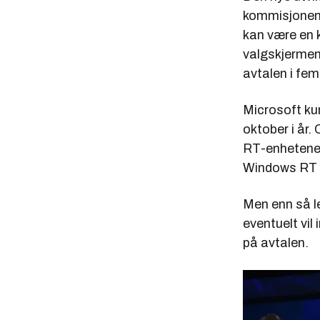
kommisjonen 
kan være en 
valgskjermen 
avtalen i fem
Microsoft kun
oktober i år
RT-enhetene,
Windows RT må
Men enn så l
eventuelt vil
på avtalen.