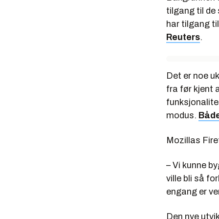
tilgang til 
har tilgang t
Reuters
.
Det er noe u
fra før kjent
funksjonalite
modus.
Både
Mozillas Fire
– Vi kunne by
ville bli så f
engang er ver
Den nye utvi