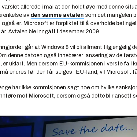
varslet allerede i mai at den holdt øye med denne sit
krenkelse av
den samme avtalen
som det mangelen på
også er. Microsoft er forpliktet til å overholde betingel
 år. Avtalen ble inngått i desember 2009.
ngjorde i går at Windows 8 vil bli allment tilgjengelig d
. Om denne datoen også innebærer lansering av de før
 er uklart. Men dersom EU-kommisjonen i verste fall k
 endres før den får selges i EU-land, vil Microsoft få 
enge har ikke kommisjonen sagt noe om hvilke sanksjo
 innføre mot Microsoft, dersom også dette blir ansett 