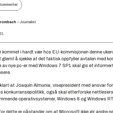
Kommenter
Brombach
– Journalist
:21
r kommet i hardt vær hos EU-kommisjonen denne uken.
t glemt å sjekke at det faktisk oppfyller avtalen med 
e av nye pc-er med Windows 7 SP1 skal gis et informert
esere.
 klart at Joaquín Almunia, visepresident med ansvar fo
 konkurransepolitikk, også skal etterforske nettlesers
ommende operativsystemer, Windows 8 og Windows RT
r dette er påstander om at Microsoft ikke gir andre net