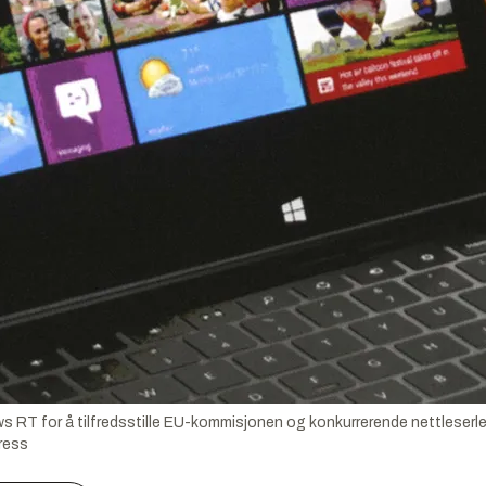
s RT for å tilfredsstille EU-kommisjonen og konkurrerende nettleserl
ress