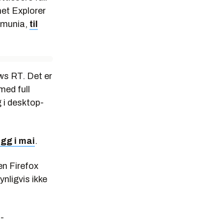
et Explorer
Almunia,
til
ws RT. Det er
med full
g i desktop-
egg i mai
.
en Firefox
ynligvis ikke
-