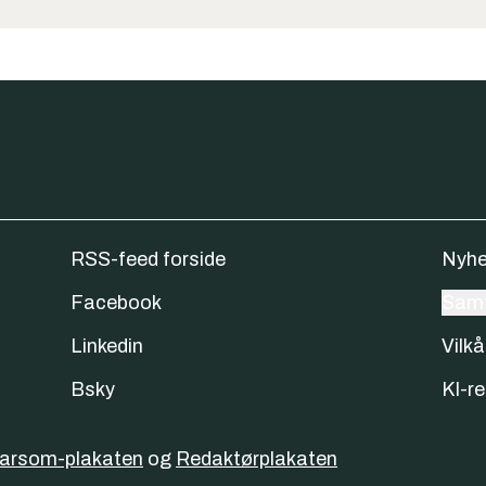
RSS-feed forside
Nyhe
Facebook
Samt
Linkedin
Vilkå
Bsky
KI-re
varsom-plakaten
og
Redaktørplakaten