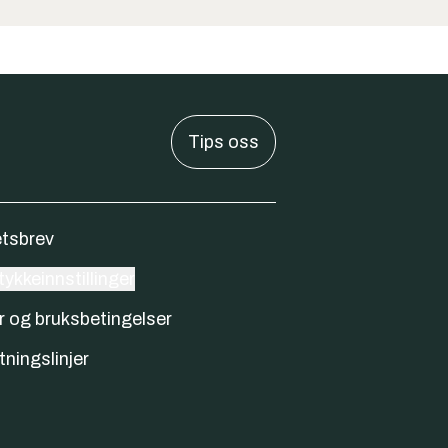
Tips oss
tsbrev
ykkeinnstillinger
r og bruksbetingelser
tningslinjer