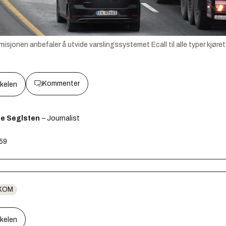
onen anbefaler å utvide varslingssystemet Ecall til alle typer kjøretøy
Kommenter
kkelen
ge Seglsten
– Journalist
:59
KOM
kkelen