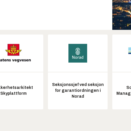
Seksjonssjef ved seksjon
kkerhetsarkitekt
So
for garantiordningen i
Skyplattform
Manag
Norad