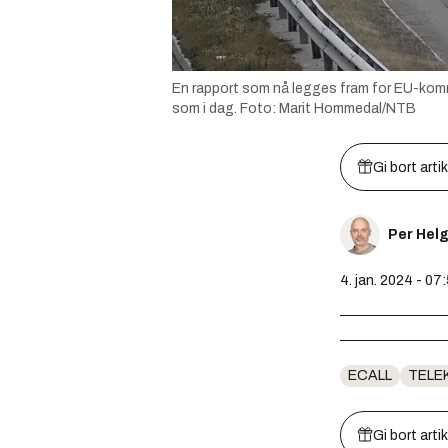
En rapport som nå legges fram for EU-kommisj
som i dag.
Foto:
Marit Hommedal/NTB
Gi bort arti
Per Hel
4. jan. 2024 - 07
ECALL
TELE
Gi bort arti