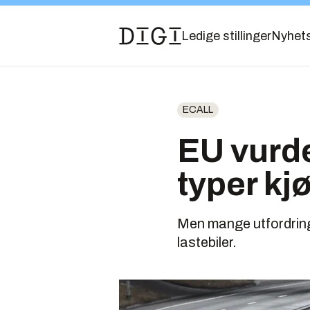
Ledige stillinger
Nyhet
ECALL
EU vurder
typer kj
Men mange utfordringer
lastebiler.