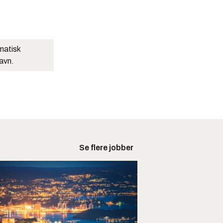
matisk
navn.
Se flere jobber