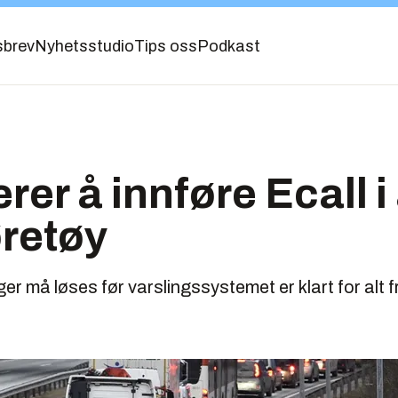
sbrev
Nyhetsstudio
Tips oss
Podkast
er å innføre Ecall i 
øretøy
 må løses før varslingssystemet er klart for alt fr