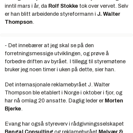
inntil mars i år, da
Rolf Stokke
tok over vervet. Selv
er han blitt arbeidende styreformann i
J. Walter
Thompson
.
- Det innebærer at jeg skal se på den
forretningsmessige utviklingen, og prøve å
forbedre driften av byrået. I tillegg til styremøtene
bruker jeg noen timer i uken på dette, sier han.
Det internasjonale reklamebyrået J. Walter
Thompson ble etablert i Norge i oktober i fjor, og
har nå omlag 20 ansatte. Daglig leder er
Morten
Bjerke
.
Evang har også styreverv i rådgivningsselskapet
Bengal Consulting
og reklamebyrået
Melvær &