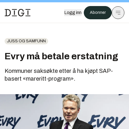
Logg inn
Abonner
JUSS OG SAMFUNN
Evry må betale erstatning
Kommuner saksøkte etter å ha kjøpt SAP-
basert «mareritt-program».