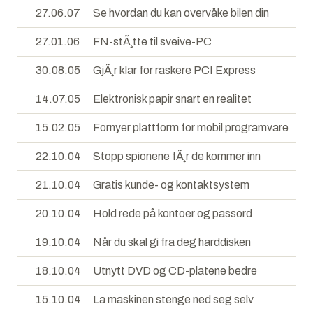
27.06.07
Se hvordan du kan overvåke bilen din
27.01.06
FN-stÃ¸tte til sveive-PC
30.08.05
GjÃ¸r klar for raskere PCI Express
14.07.05
Elektronisk papir snart en realitet
15.02.05
Fornyer plattform for mobil programvare
22.10.04
Stopp spionene fÃ¸r de kommer inn
21.10.04
Gratis kunde- og kontaktsystem
20.10.04
Hold rede på kontoer og passord
19.10.04
Når du skal gi fra deg harddisken
18.10.04
Utnytt DVD og CD-platene bedre
15.10.04
La maskinen stenge ned seg selv