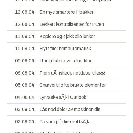
13.08.04
En mye smartere filpakker
12.08.04
Lekkert kontrollsenter for PCen
11.08.04
Kopiere og sjekk alle lenker
10.08.04
Flytt filer helt automatisk
09.08.04
Hent i lister over dine filer
06.08.04
Fjern uÃ¸nskede nettlesertillegg
05.08.04
Snarvei til ofte brukte elementer
04.08.04
Lynraske sÃ¸k i Outlook
03.08.04
Lås ned deler av maskinen din
02.08.04
Ta vare på dine nettsÃ¸k