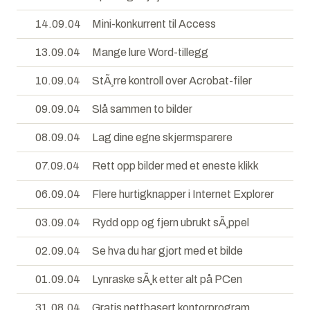
14.09.04
Mini-konkurrent til Access
13.09.04
Mange lure Word-tillegg
10.09.04
StÃ¸rre kontroll over Acrobat-filer
09.09.04
Slå sammen to bilder
08.09.04
Lag dine egne skjermsparere
07.09.04
Rett opp bilder med et eneste klikk
06.09.04
Flere hurtigknapper i Internet Explorer
03.09.04
Rydd opp og fjern ubrukt sÃ¸ppel
02.09.04
Se hva du har gjort med et bilde
01.09.04
Lynraske sÃ¸k etter alt på PCen
31.08.04
Gratis nettbasert kontorprogram