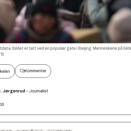
tdata. Bildet er tatt ved en populær gate i Beijing. Menneskene på bild
TB
Kommenter
kkelen
B. Jørgenrud
– Journalist
:00