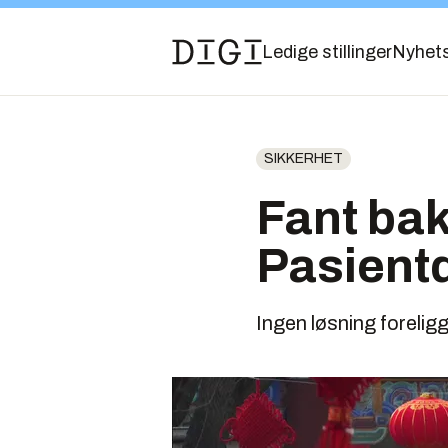
Ledige stillinger
Nyhet
SIKKERHET
Fant bak
Pasientd
Ingen løsning foreligg