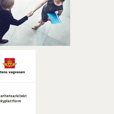
kerhetsarkitekt
Skyplattform