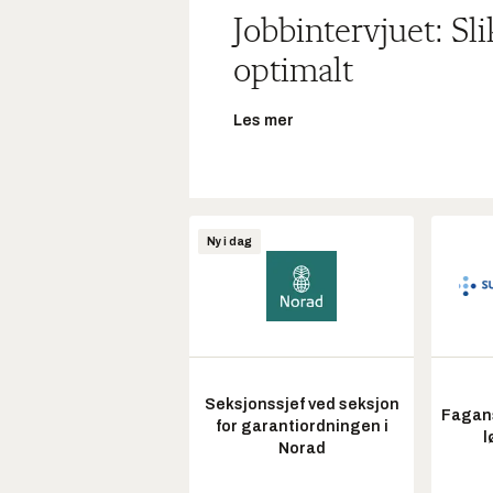
Jobbintervjuet: Sl
optimalt
Les mer
Ny i dag
Seksjonssjef ved seksjon
Fagans
for garantiordningen i
l
Norad