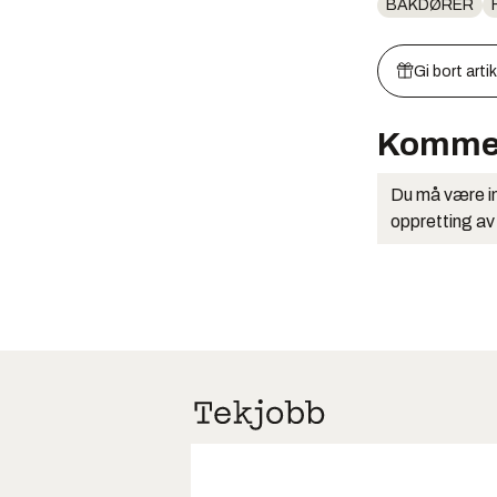
BAKDØRER
Gi bort arti
Komme
Du må være in
oppretting av