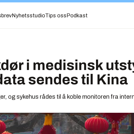
sbrev
Nyhetsstudio
Tips oss
Podkast
dør i medisinsk utst
ata sendes til Kina
er, og sykehus rådes til å koble monitoren fra intern