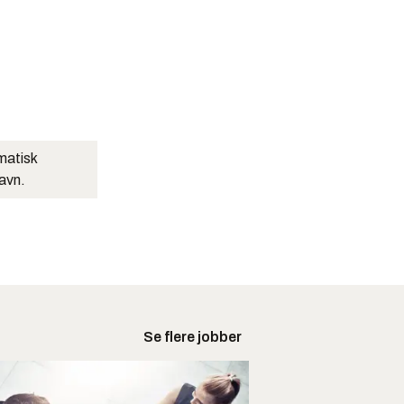
matisk
navn.
Se flere jobber