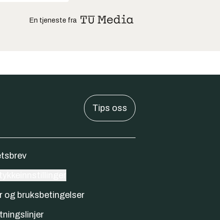
En tjeneste fra
Tips oss
tsbrev
ykkeinnstillinger
r og bruksbetingelser
tningslinjer