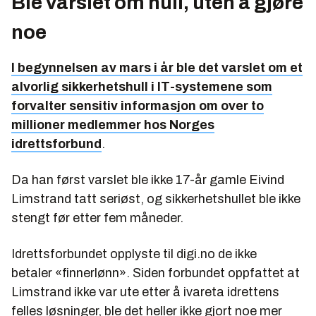
Ble varslet om hull, uten å gjøre
noe
I begynnelsen av mars i år ble det varslet om et
alvorlig sikkerhetshull i IT-systemene som
forvalter sensitiv informasjon om over to
millioner medlemmer hos Norges
idrettsforbund
.
Da han først varslet ble ikke 17-år gamle Eivind
Limstrand tatt seriøst, og sikkerhetshullet ble ikke
stengt før etter fem måneder.
Idrettsforbundet opplyste til digi.no de ikke
betaler «finnerlønn». Siden forbundet oppfattet at
Limstrand ikke var ute etter å ivareta idrettens
felles løsninger, ble det heller ikke gjort noe mer