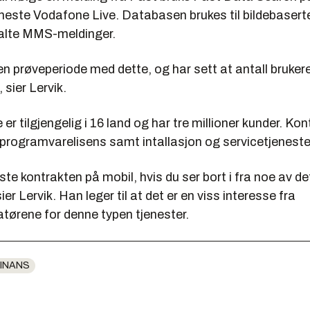
neste Vodafone Live. Databasen brukes til bildebasert
alte MMS-meldinger.
t en prøveperiode med dette, og har sett at antall bruker
, sier Lervik.
 er tilgjengelig i 16 land og har tre millioner kunder. Kon
 programvarelisens samt intallasjon og servicetjeneste
ste kontrakten på mobil, hvis du ser bort i fra noe av det
sier Lervik. Han leger til at det er en viss interesse fra
tørene for denne typen tjenester.
INANS