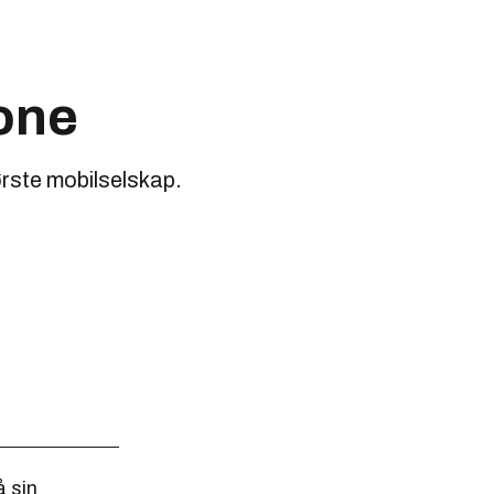
one
ørste mobilselskap.
å sin