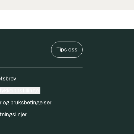
Tips oss
tsbrev
ykkeinnstillinger
r og bruksbetingelser
tningslinjer