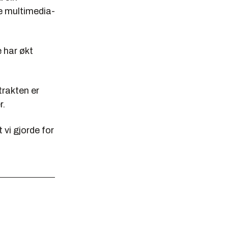
e multimedia-
e har økt
trakten er
r.
 vi gjorde for