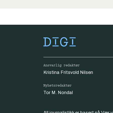
Ansvarlig redaktør
Kristina Fritsvold Nilsen
Nyhetsredaktør
Tor M. Nondal
All journalistikk er basert på
Vær 