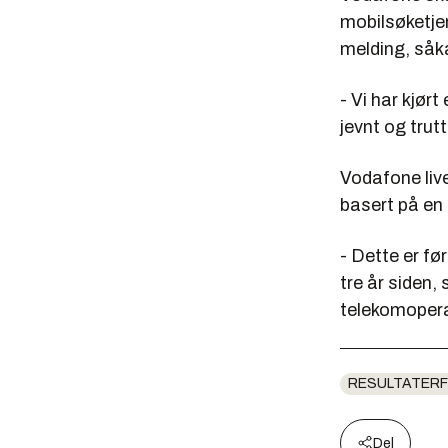
mobilsøketje
melding, såk
- Vi har kjør
jevnt og trutt
Vodafone live
basert på en
- Dette er før
tre år siden, 
telekomopera
RESULTATERF
Del