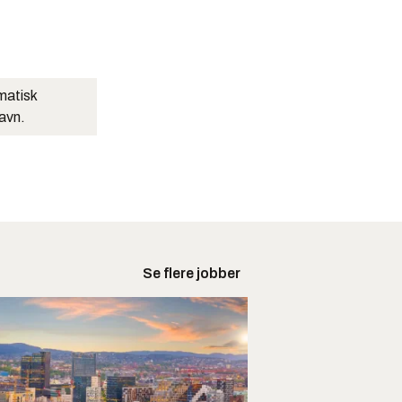
matisk
navn.
Se flere jobber