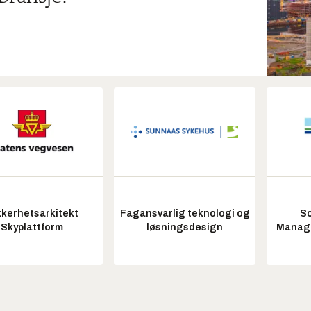
kkerhetsarkitekt
Fagansvarlig teknologi og
So
Skyplattform
løsningsdesign
Manag