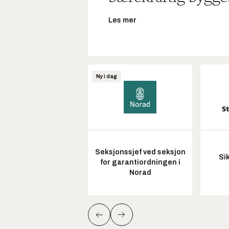
Les mer
Ny i dag
Seksjonssjef ved seksjon
Si
for garantiordningen i
Norad