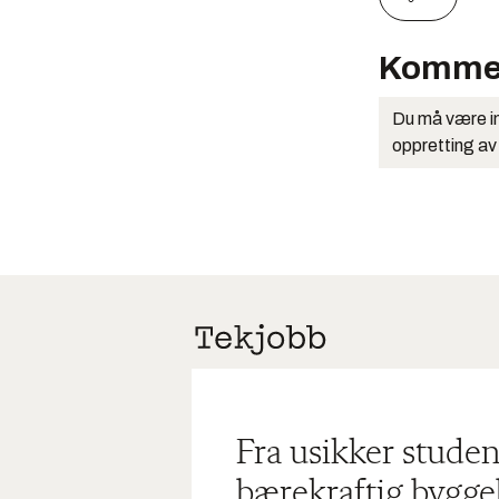
Komme
Du må være in
oppretting av
Fra usikker studen
bærekraftig bygge