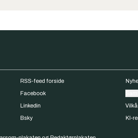
RSS-feed forside
Nyhe
Facebook
Samt
Linkedin
Vilkå
Bsky
KI-re
varsom-plakaten
og
Redaktørplakaten