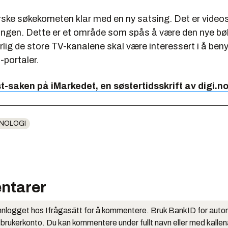
rske søkekometen klar med en ny satsing. Det er video
ingen. Dette er et område som spås å være den nye bø
rlig de store TV-kanalene skal være interessert i å ben
-portaler.
t-saken på iMarkedet, en søstertidsskrift av digi.no
NOLOGI
ntarer
nlogget hos Ifrågasätt for å kommentere. Bruk BankID for auto
 brukerkonto. Du kan kommentere under fullt navn eller med kalle