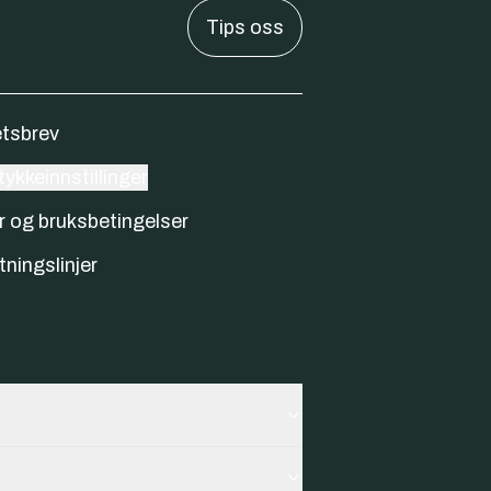
Tips oss
tsbrev
ykkeinnstillinger
r og bruksbetingelser
tningslinjer