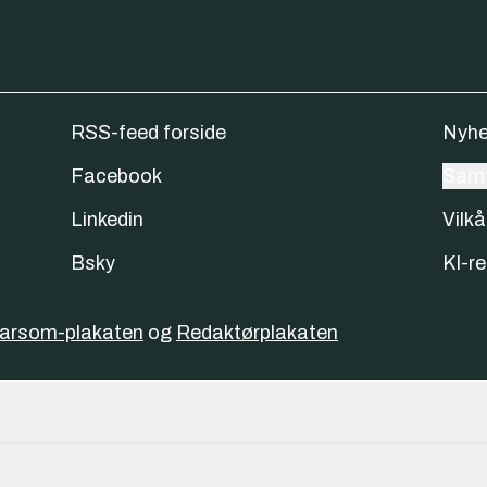
RSS-feed forside
Nyhe
Facebook
Samt
Linkedin
Vilkå
Bsky
KI-re
varsom-plakaten
og
Redaktørplakaten