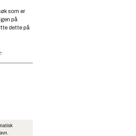
søk som er
lgen på
ytte dette på
.
matisk
navn.