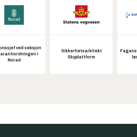
onssjef ved seksjon
Sikkerhetsarkitekt
Fagansv
garantiordningen i
Skyplattform
lø
Norad