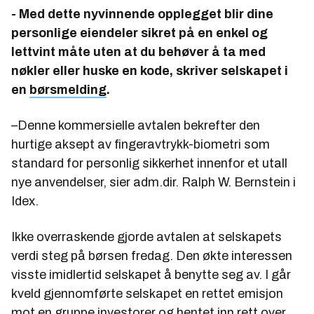
- Med dette nyvinnende opplegget blir dine
personlige eiendeler sikret på en enkel og
lettvint måte uten at du behøver å ta med
nøkler eller huske en kode, skriver selskapet i
en
børsmelding
.
–Denne kommersielle avtalen bekrefter den
hurtige aksept av fingeravtrykk-biometri som
standard for personlig sikkerhet innenfor et utall
nye anvendelser, sier adm.dir. Ralph W. Bernstein i
Idex.
Ikke overraskende gjorde avtalen at selskapets
verdi steg på børsen fredag. Den økte interessen
visste imidlertid selskapet å benytte seg av. I går
kveld gjennomførte selskapet en rettet emisjon
mot en gruppe investorer og hentet inn rett over